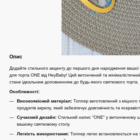
Опис
Додайте стильного акценту до першого дня народження вашої
для торта ONE від HeyBaby! Цей витончений та мінімалістични
стане ідеальним доповненням до будь-якого святкового торта.
Особливості:
Високоякісний матеріал:
Топпер виготовлений з міцного 
продуктів акрилу, який забезпечує довговічність та яскравіс
Сучасний дизайн:
Стильний напис "ONE" у витонченому ш
вашому святковому столу.
Легкість використання:
Топпер легко встановлюється на т