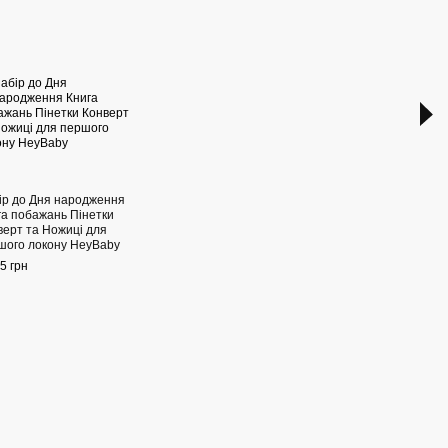
Раз
ір до Дня народження
Акри
га побажань Пінетки
торт
верт та Ножиці для
150 г
шого локону HeyBaby
5 грн
60