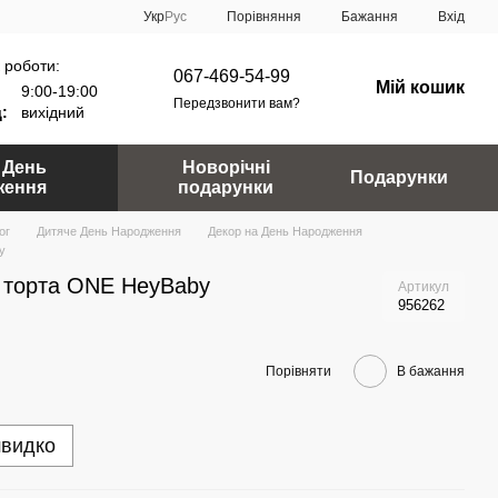
Порівняння
Укр
Рус
Бажання
Вхід
 роботи:
067-469-54-99
Мій кошик
9:00-19:00
Передзвонити вам?
:
вихідний
 День
Новорічні
Подарунки
ження
подарунки
ог
Дитяче День Народження
Декор на День Народження
y
 торта ONE HeyBaby
Артикул
956262
Порівняти
В бажання
швидко