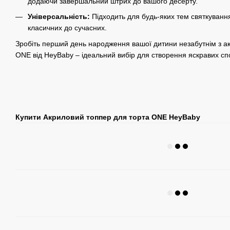
додаючи завершальний штрих до вашого десерту.
Універсальність:
Підходить для будь-яких тем святкуванн
класичних до сучасних.
Зробіть перший день народження вашої дитини незабутнім з а
ONE від HeyBaby – ідеальний вибір для створення яскравих сп
Купити Акриловий топпер для торта ONE HeyBaby