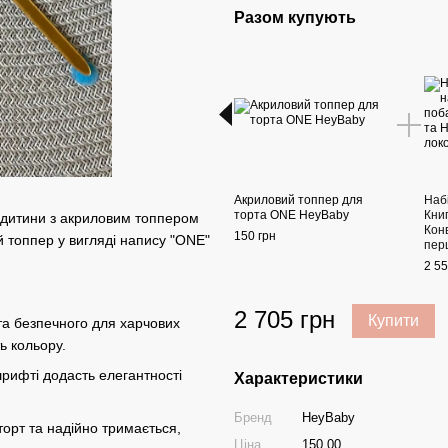
Разом купують
Акриловий топпер для
Наб
торта ONE HeyBaby
Кни
 дитини з акриловим топпером
Кон
150 грн
й топпер у вигляді напису "ONE"
пер
2 55
2 705 грн
Купити
та безпечного для харчових
ть кольору.
рифті додасть елегантності
Характеристики
Бренд
HeyBaby
орт та надійно тримається,
Ціна
150.00