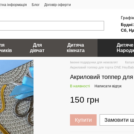
ктна інформація
Блог
Договір оферти
Графік
Будні:
Сб, Нд
ля
Для
Дитяча
Дитяче
чиків
дівчат
кімната
Народ
Іменні подарунки для немовлят
Катал
Акриловий топпер для торта ONE HeyBab
Акриловий топпер для
В наявності
Написати відгук
150 грн
Купити
Замовити 