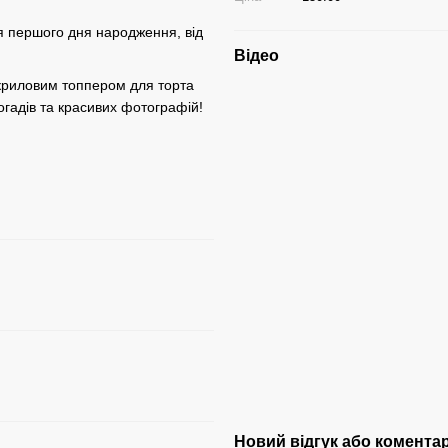
я першого дня народження, від
Відео
криловим топпером для торта
огадів та красивих фотографій!
Новий відгук або комента