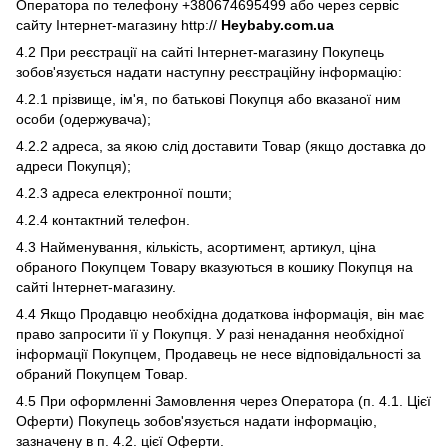
Оператора по телефону +380674695499 або через сервіс
сайту Інтернет-магазину http://
Heybaby
.
com
.
ua
4.2 При реєстрації на сайті Інтернет-магазину Покупець
зобов'язується надати наступну реєстраційну інформацію:
4.2.1 прізвище, ім'я, по батькові Покупця або вказаної ним
особи (одержувача);
4.2.2 адреса, за якою слід доставити Товар (якщо доставка до
адреси Покупця);
4.2.3 адреса електронної пошти;
4.2.4 контактний телефон.
4.3 Найменування, кількість, асортимент, артикул, ціна
обраного Покупцем Товару вказуються в кошику Покупця на
сайті Інтернет-магазину.
4.4 Якщо Продавцю необхідна додаткова інформація, він має
право запросити її у Покупця. У разі ненадання необхідної
інформації Покупцем, Продавець не несе відповідальності за
обраний Покупцем Товар.
4.5 При оформленні Замовлення через Оператора (п. 4.1. Цієї
Оферти) Покупець зобов'язується надати інформацію,
зазначену в п. 4.2. цієї Оферти.