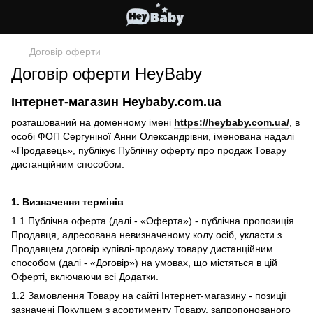
Договір оферти
Договір оферти HeyBaby
Інтернет-магазин Heybaby.com.ua
розташований на доменному імені
https://heybaby.com.ua/
, в
особі ФОП Сергуніної Анни Олександрівни, іменована надалі
«Продавець», публікує Публічну оферту про продаж Товару
дистанційним способом.
1. Визначення термінів
1.1 Публічна оферта (далі - «Оферта») - публічна пропозиція
Продавця, адресована невизначеному колу осіб, укласти з
Продавцем договір купівлі-продажу товару дистанційним
способом (далі - «Договір») на умовах, що містяться в цій
Оферті, включаючи всі Додатки.
1.2 Замовлення Товару на сайті Інтернет-магазину - позиції
зазначені Покупцем з асортименту Товару, запропонованого