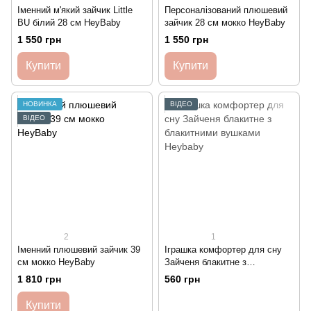
Іменний м'який зайчик Little
Персоналізований плюшевий
BU білий 28 см HeyBaby
зайчик 28 см мокко HeyBaby
1 550 грн
1 550 грн
Купити
Купити
НОВИНКА
ВІДЕО
ВІДЕО
2
1
Іменний плюшевий зайчик 39
Іграшка комфортер для сну
см мокко HeyBaby
Зайченя блакитне з
блакитними вушками Heybaby
1 810 грн
560 грн
Купити