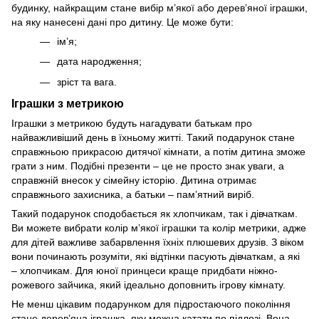
будинку, найкращим стане вибір м’якої або дерев’яної іграшки,
на яку нанесені дані про дитину. Це може бути:
ім’я;
дата народження;
зріст та вага.
Іграшки з метрикою
Іграшки з метрикою будуть нагадувати батькам про
найважливіший день в їхньому житті. Такий подарунок стане
справжньою прикрасою дитячої кімнати, а потім дитина зможе
грати з ним. Подібні презенти – це не просто знак уваги, а
справжній внесок у сімейну історію. Дитина отримає
справжнього захисника, а батьки – пам’ятний виріб.
Такий подарунок сподобається як хлопчикам, так і дівчаткам.
Ви можете вибрати колір м’якої іграшки та колір метрики, адже
для дітей важливе забарвлення їхніх плюшевих друзів. З віком
вони починають розуміти, які відтінки пасують дівчаткам, а які
– хлопчикам. Для юної принцеси краще придбати ніжно-
рожевого зайчика, який ідеально доповнить ігрову кімнату.
Не менш цікавим подарунком для підростаючого покоління
стане дерев’яна іграшка, яку можна катати по підлозі. Вона