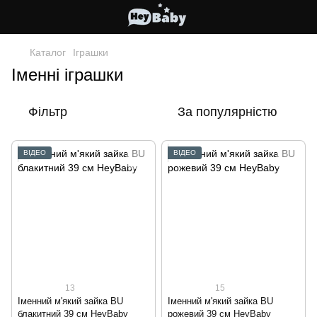
Каталог
Іграшки
Іменні іграшки
Фільтр
За популярністю
ВІДЕО
ВІДЕО
13
15
Іменний м'який зайка BU
Іменний м'який зайка BU
блакитний 39 см HeyBaby
рожевий 39 см HeyBaby