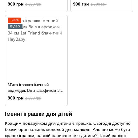
блакитний HeyBaby
коричневий з розовими
900 грн
900 грн
1 500 грн
1 500 грн
вушками HeyBaby
−40%
ВІДЕО
М'яка іграшка іменний
ведмедик Be з шарфиком 34
см 1st Friend блакитний
900 грн
1 500 грн
HeyBaby
Іменні іграшки для дітей
Кращим подарунком для дитини є іграшка. Сьогодні доступно
безліч оригінальних моделей для малюків. Але що може бути
краще іграшки, на якій написане ім’я дитини? Такий варіант –