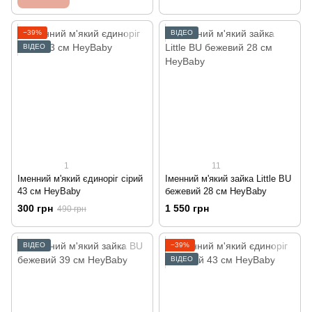
−39%
ВІДЕО
ВІДЕО
1
11
Іменний м'який єдиноріг сірий
Іменний м'який зайка Little BU
43 см HeyBaby
бежевий 28 см HeyBaby
300 грн
1 550 грн
490 грн
ВІДЕО
−39%
ВІДЕО