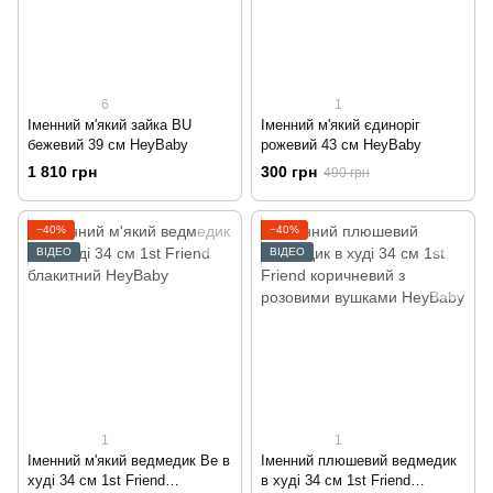
6
1
Іменний м'який зайка BU
Іменний м'який єдиноріг
бежевий 39 см HeyBaby
рожевий 43 см HeyBaby
1 810 грн
300 грн
490 грн
−40%
−40%
ВІДЕО
ВІДЕО
1
1
Іменний м'який ведмедик Be в
Іменний плюшевий ведмедик
худі 34 см 1st Friend
в худі 34 см 1st Friend