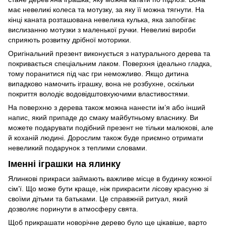
має невеликі колеса та мотузку, за яку її можна тягнути. На
кінці каната розташована невелика кулька, яка запобігає
вислизанню мотузки з маленької ручки. Невеликі вироби
сприяють розвитку дрібної моторики.
Оригінальний презент виконується з натурального дерева та
покривається спеціальним лаком. Поверхня ідеально гладка,
тому поранитися під час гри неможливо. Якщо дитина
випадково намочить іграшку, вона не розбухне, оскільки
покриття володіє водовідштовхуючими властивостями.
На поверхню з дерева також можна нанести ім’я або інший
напис, який припаде до смаку майбутньому власнику. Ви
можете подарувати подібний презент не тільки малюкові, але
й коханій людині. Дорослим також буде приємно отримати
невеликий подарунок з теплими словами.
Іменні іграшки на ялинку
Ялинкові прикраси займають важливе місце в будинку кожної
сім’ї. Що може бути краще, ніж прикрасити лісову красуню зі
своїми дітьми та батьками. Це справжній ритуал, який
дозволяє поринути в атмосферу свята.
Щоб прикрашати новорічне дерево було ще цікавіше, варто