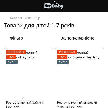
Каталог
Діти 1-7 р
Товари для дітей 1-7 років
Фільтр
За популярністю
РОЗПРОДАЖ
РОЗПРОДАЖ
−39%
−39%
ВІДЕО
ВІДЕО
2
1
Ростомір іменний Зайченя
Ростомір іменний вініловий
HeyBaby
Україна HeyBaby