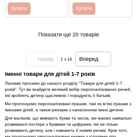
Купити
Купити
Показати ще 20 товарів
Назад
Вперед
1
з 16
Іменні товари для дітей 1-7 років
Ласкаво просимо до нашого розділу "Товари для дітей 1-7
років". Тут ви знайдете великий вибір персоналізованих речей,
які зроблять дитину щасливою і порадують її батьків.
Ми пропонуємо персоналізовані іграшки, такі як м'які іграшки з
іменами дітей, а також рюкзаки з нанесенням імені дитини.
Для малюків, що вивчають букви та числа, ми маємо навчальні
розвиваючі постери з буквами та цифрами, які не тільки
розвивають дитину, але і навчають її новим речам. Крім того,
ми пропонуємо персоналізовані книжки з історіями про