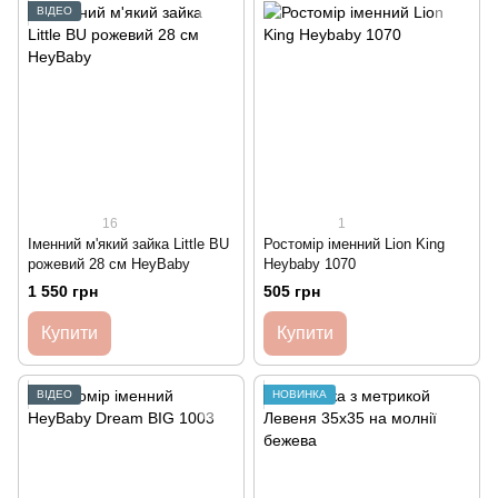
ВІДЕО
16
1
Іменний м'який зайка Little BU
Ростомір іменний Lion King
рожевий 28 см HeyBaby
Heybaby 1070
1 550 грн
505 грн
Купити
Купити
ВІДЕО
НОВИНКА