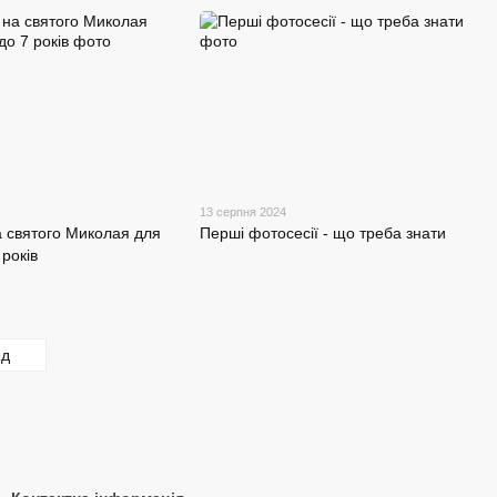
13 серпня 2024
 святого Миколая для
Перші фотосесії - що треба знати
 років
ед