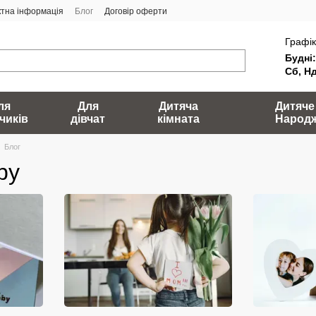
ктна інформація
Блог
Договір оферти
Графік
Будні:
Сб, Нд
ля
Для
Дитяча
Дитяче
чиків
дівчат
кімната
Народ
Блог
by