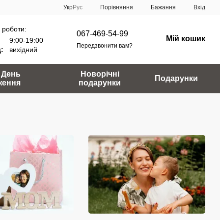
Порівняння
Укр
Рус
Бажання
Вхід
 роботи:
067-469-54-99
Мій кошик
9:00-19:00
Передзвонити вам?
:
вихідний
 День
Новорічні
Подарунки
ження
подарунки