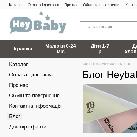
Перейти до основного контенту
Каталог
Оплата і доставка
Про нас
Обмін та повернення
Конта
Малюки 0-24
Діти 1-7
Д
Іграшки
міс
р
хлоп
Каталог
Іменні подарунки для немовлят
Блог Heyba
Оплата і доставка
Про нас
Обмін та повернення
Контактна інформація
Блог
Договір оферти