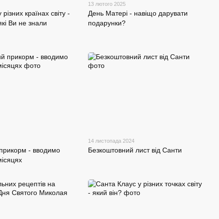
13 лютого 2025
 різних країнах світу -
День Матері - навіщо дарувати
які Ви не знали
подарунки?
14 листопада 2024
прикорм - вводимо
Безкоштовний лист від Санти
місяцях