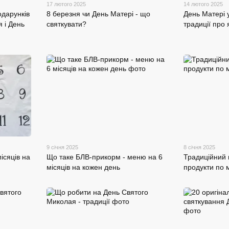
17 лютого 2025
14 лютого 2025
одарунків
8 березня чи День Матері - що
День Матері у
я і День
святкувати?
традиції про 
9 січня 2025
8 січня 2025
ісяців на
Що таке БЛВ-прикорм - меню на 6
Традиційний 
місяців на кожен день
продукти по 