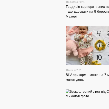
18 лютого 2025
Традиція корпоративних п
- що дарувати на 8 березн
Матері
16 січня 2025
BLV-прикорм - меню на 7 м
кожен день