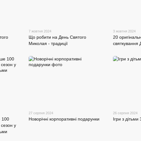
7 жовтня 2024
3 жовтня 2024
того
Що робити на День Святого
20 оригіналь
Миколая - традиції
святкування 
27 серпня 2024
26 серпня 2024
е 100
Новорічні корпоративні подарунки
Ігри з дітьми 
 сезон у
тьми