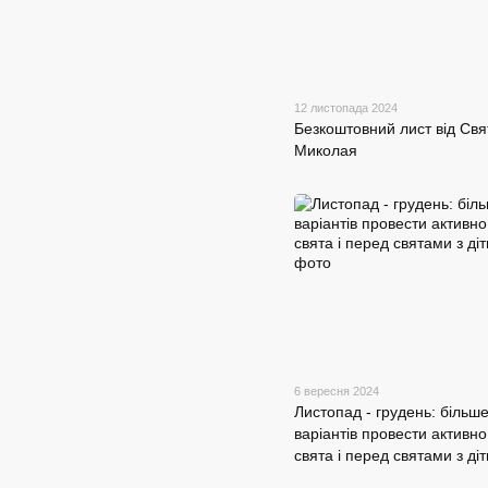
12 листопада 2024
Безкоштовний лист від Свя
Миколая
6 вересня 2024
Листопад - грудень: більш
варіантів провести активно
свята і перед святами з ді