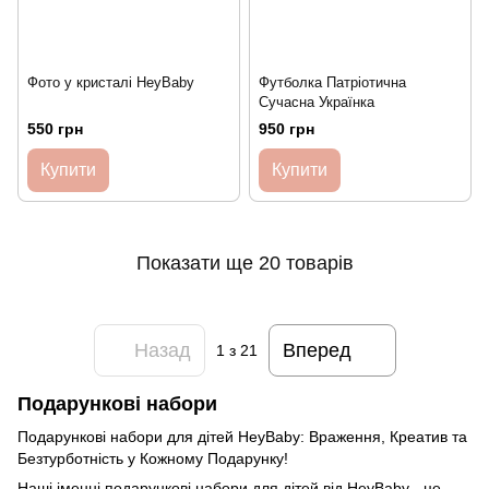
Фото у кристалі HeyBaby
Футболка Патріотична
Сучасна Українка
550 грн
950 грн
Купити
Купити
Показати ще 20 товарів
Назад
Вперед
1
з 21
Подарункові набори
Подарункові набори для дітей HeyBaby: Враження, Креатив та
Безтурботність у Кожному Подарунку!
Наші іменні подарункові набори для дітей від HeyBaby - це