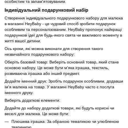
особистим та запам'ятовуваним.
Індивідуальний подарунковий набір
Створення індивідуального подарункового набору для малюка
в магазині HeyBaby - це чудовий спосіб зробити подарунок
особливим та персоналізованим. HeyBaby пропонує найкращі
подарункові ідеї для будь-якого свята чи важливого моменту в
житті вашої дитини.
Ось кроки, які можна виконати для створення такого
незвичайного подарункового набору:
Оберіть базовий товар: Виберіть основний товар, який стане
основою набору. Це може бути м'яка іграшка, текстиль,
розвиваюча іграшка або інший предмет.
Додайте іменний друк: Зробіть подарунок особливим, додавши
ім'я малюка на товар. У магазині HeyBaby часто є послуга
іменного друку.
Виберіть додаткові елементи:
Додайте до набору додаткові товари, які будуть корисні чи
веселі для малюка. Це може бути:
Плюшева іграшка: За обраною тематикою чи улюбленою
тваринкою.