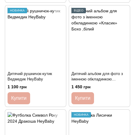
НОВИНКА
ВІДЕО
Дитячий рушничок-кутик
Дитячий альбом для фото з
Ведмедик HeyBaby
іменною обкладинкою
«Класик» Бохо ,білий
1 100 грн
1 450 грн
Купити
Купити
НОВИНКА