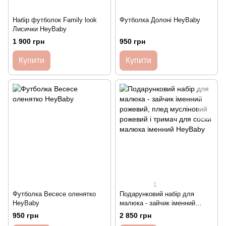
Набір футболок Family look
Футболка Долоні HeyBaby
Лисички HeyBaby
1 900 грн
950 грн
Купити
Купити
1
Футболка Весесе оленятко
Подарунковий набір для
HeyBaby
малюка - зайчик іменний
рожевий, плед мусліновий
950 грн
2 850 грн
рожевий і тримач для соски