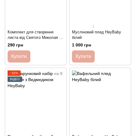
1
Комплект для створення
Мусліновий плед HeyBaby
листа від Святого Миколая чи
білий
Санти
290 грн
1 000 грн
Купити
Купити
−32%
ВІДЕО