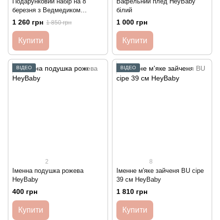
Подарунковий набір на 8
Вафельний плед HeyBaby
березня з Ведмедиком
білий
HeyBaby
1 260 грн
1 000 грн
1 850 грн
Купити
Купити
ВІДЕО
ВІДЕО
2
8
Іменна подушка рожева
Іменне м'яке зайченя BU сіре
HeyBaby
39 см HeyBaby
400 грн
1 810 грн
Купити
Купити