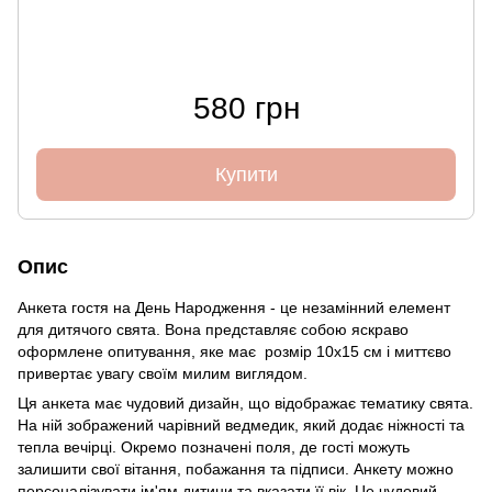
580 грн
Купити
Опис
Анкета гостя на День Народження - це незамінний елемент
для дитячого свята. Вона представляє собою яскраво
оформлене опитування, яке має розмір 10х15 см і миттєво
привертає увагу своїм милим виглядом.
Ця анкета має чудовий дизайн, що відображає тематику свята.
На ній зображений чарівний ведмедик, який додає ніжності та
тепла вечірці. Окремо позначені поля, де гості можуть
залишити свої вітання, побажання та підписи. Анкету можно
персоналізувати ім'ям дитини та вказати її вік. Це чудовий