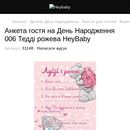
Каталог
Дитяче День Народження
Анкети для гостей
Анкет
Анкета гостя на День Народження
006 Тедді рожева HeyBaby
Артикул:
31148
Написати відгук