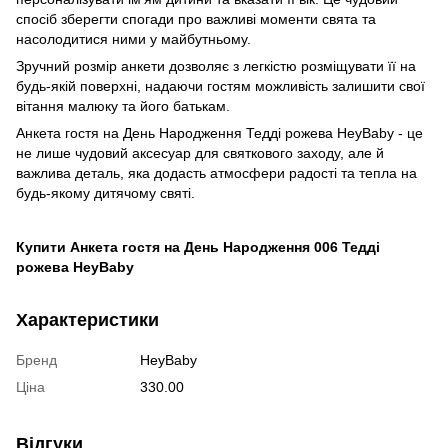
спосіб зберегти спогади про важливі моменти свята та
насолодитися ними у майбутньому.
Зручний розмір анкети дозволяє з легкістю розміщувати її на
будь-якій поверхні, надаючи гостям можливість залишити свої
вітання малюку та його батькам.
Анкета гостя на День Народження Тедді рожева HeyBaby - це
не лише чудовий аксесуар для святкового заходу, але й
важлива деталь, яка додасть атмосфери радості та тепла на
будь-якому дитячому святі.
Купити Анкета гостя на День Народження 006 Тедді
рожева HeyBaby
Характеристики
Бренд
HeyBaby
Ціна
330.00
Відгуки