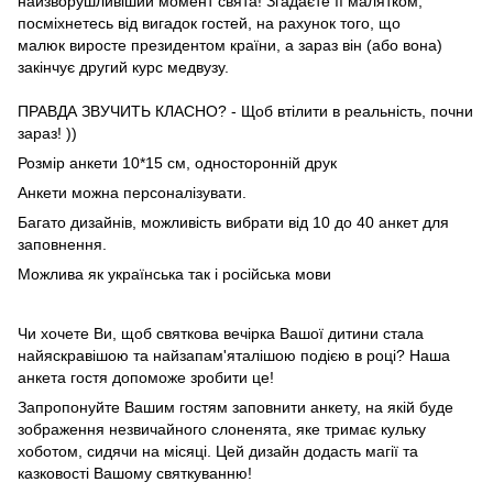
найзворушливіший момент свята! Згадаєте її малятком,
посміхнетесь від вигадок гостей, на рахунок того, що
малюк виросте президентом країни, а зараз він (або вона)
закінчує другий курс медвузу.
⠀
ПРАВДА ЗВУЧИТЬ КЛАСНО? - Щоб втілити в реальність, почни
зараз! ))
Розмір анкети 10*15 см, односторонній друк
Анкети можна персоналізувати.
Багато дизайнів, можливість вибрати від 10 до 40 анкет для
заповнення.
Можлива як українська так і російська мови
Чи хочете Ви, щоб святкова вечірка Вашої дитини стала
найяскравішою та найзапам'яталішою подією в році? Наша
анкета гостя допоможе зробити це!
Запропонуйте Вашим гостям заповнити анкету, на якій буде
зображення незвичайного слоненята, яке тримає кульку
хоботом, сидячи на місяці. Цей дизайн додасть магії та
казковості Вашому святкуванню!