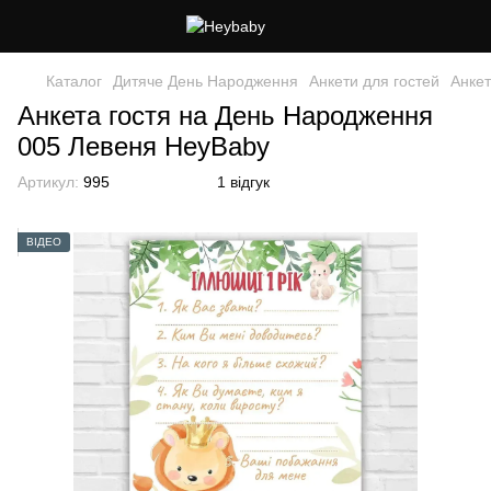
Каталог
Дитяче День Народження
Анкети для гостей
Анкет
Анкета гостя на День Народження
005 Левеня HeyBaby
Артикул:
995
1 відгук
ВІДЕО