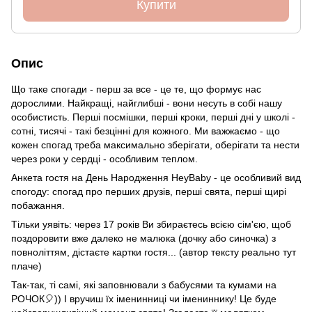
Купити
Опис
Що таке спогади - перш за все - це те, що формує нас
дорослими. Найкращі, найглибші - вони несуть в собі нашу
особистисть. Перші посмішки, перші кроки, перші дні у школі -
сотні, тисячі - такі безцінні для кожного. Ми важжаємо - що
кожен спогад треба максимально зберігати, оберігати та нести
через роки у сердці - особливим теплом.
Анкета гостя на День Народження HeyBaby - це особливий вид
спогоду: спогад про перших друзів, перші свята, перші щирі
побажання.
Тільки уявіть: через 17 років Ви збираєтесь всією сім'єю, щоб
поздоровити вже далеко не малюка (дочку або синочка) з
повноліттям, дістаєте картки гостя... (автор тексту реально тут
плаче)
Так-так, ті самі, які заповнювали з бабусями та кумами на
РОЧОК🎈)) І вручиш їх іменинниці чи імениннику! Це буде