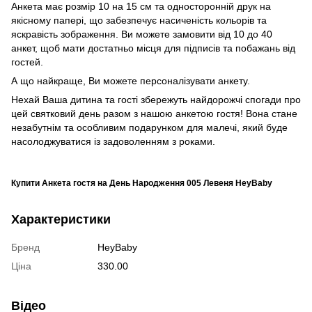
Анкета має розмір 10 на 15 см та односторонній друк на
якісному папері, що забезпечує насиченість кольорів та
яскравість зображення. Ви можете замовити від 10 до 40
анкет, щоб мати достатньо місця для підписів та побажань від
гостей.
А що найкраще, Ви можете персоналізувати анкету.
Нехай Ваша дитина та гості збережуть найдорожчі спогади про
цей святковий день разом з нашою анкетою гостя! Вона стане
незабутнім та особливим подарунком для малечі, який буде
насолоджуватися із задоволенням з роками.
Купити Анкета гостя на День Народження 005 Левеня HeyBaby
Характеристики
Бренд
HeyBaby
Ціна
330.00
Відео