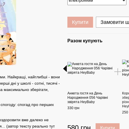
Купити
Замовити 
Разом купують
ми. Найкращі, найглибші - вони
ші дні у школі - сотні, тисячі -
ба максимально зберігати,
Анкета гостя на День
Кор
Народження 056 Чарівні
збе
звірята HeyBaby
різ
 спогоду: спогад про перших
Hey
330 грн
250 
 поздоровити вже далеко не
... (автор тексту реально тут
580 грн
Купити