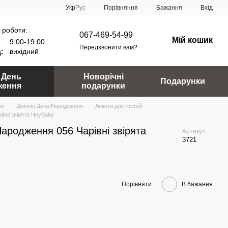
Порівняння
Укр
Рус
Бажання
Вхід
 роботи:
067-469-54-99
Мій кошик
9:00-19:00
Передзвонити вам?
:
вихідний
 День
Новорічні
Подарунки
ження
подарунки
ог
Дитяче День Народження
Анкети для гостей
івні звірята HeyBaby
Народження 056 Чарівні звірята
Артикул
3721
Порівняти
В бажання