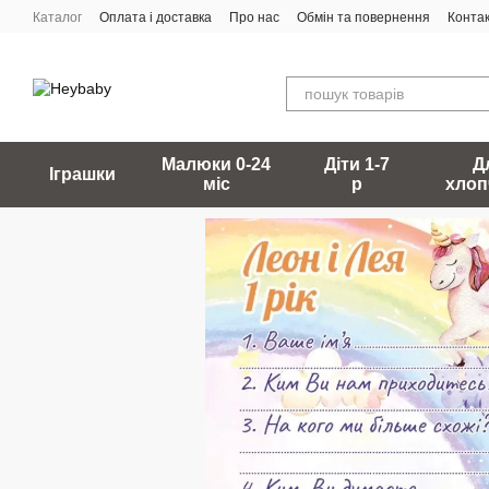
Перейти до основного контенту
Каталог
Оплата і доставка
Про нас
Обмін та повернення
Конта
Малюки 0-24
Діти 1-7
Д
Іграшки
міс
р
хлоп