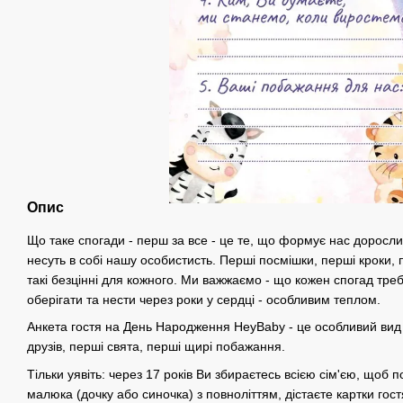
Опис
Що таке спогади - перш за все - це те, що формує нас доросли
несуть в собі нашу особистисть. Перші посмішки, перші кроки, пер
такі безцінні для кожного. Ми важжаємо - що кожен спогад тре
оберігати та нести через роки у сердці - особливим теплом.
Анкета гостя на День Народження HeyBaby - це особливий вид
друзів, перші свята, перші щирі побажання.
Тільки уявіть: через 17 років Ви збираєтесь всією сім'єю, щоб
малюка (дочку або синочка) з повноліттям, дістаєте картки гостя