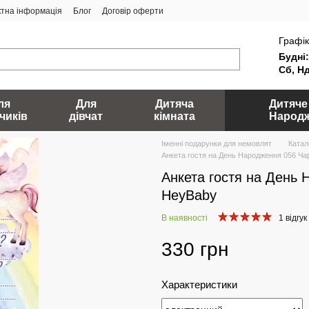
ктна інформація
Блог
Договір оферти
Графік
Будні:
Сб, Нд
ля
Для
Дитяча
Дитяче
чиків
дівчат
кімната
Народ
Іменні подарунки для немовлят
Катал
Анкета гостя на День Народження 056 Чар
Анкета гостя на День 
HeyBaby
В наявності
1 відгук
330 грн
Характеристики