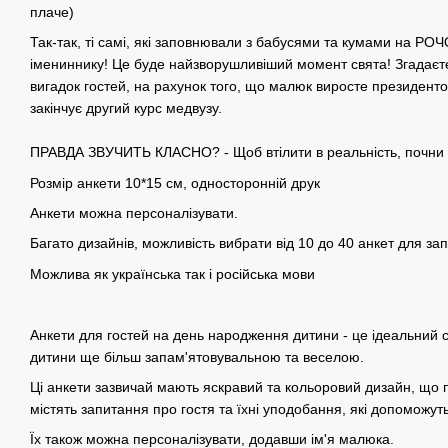
плаче)
Так-так, ті самі, які заповнювали з бабусями та кумами на РОЧО
імениннику! Це буде найзворушливіший момент свята! Згадаєте 
вигадок гостей, на рахунок того, що малюк виросте президентом
закінчує другий курс медвузу.
⠀
ПРАВДА ЗВУЧИТЬ КЛАСНО? - Щоб втілити в реальність, почни з
Розмір анкети 10*15 см, односторонній друк
Анкети можна персоналізувати.
Багато дизайнів, можливість вибрати від 10 до 40 анкет для за
Можлива як українська так і російська мови
Анкети для гостей на день народження дитини - це ідеальний с
дитини ще більш запам'ятовувальною та веселою.
Ці анкети зазвичай мають яскравий та кольоровий дизайн, що п
містять запитання про гостя та їхні уподобання, які допоможут
Їх також можна персоналізувати, додавши ім'я малюка.