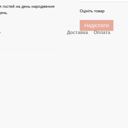
ля гостей на день народження
Оцініть товар
день.
Надіслати
Доставка
Оплата
y