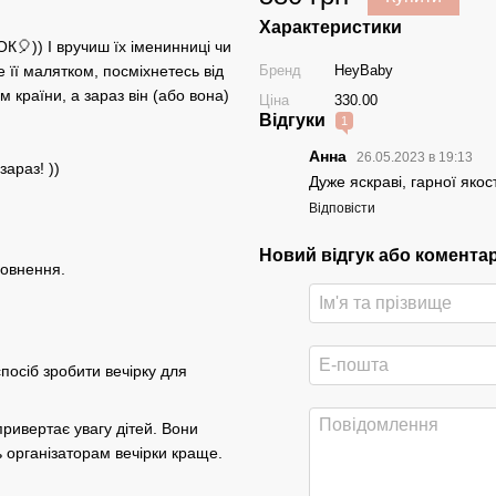
Характеристики
К🎈)) І вручиш їх іменинниці чи
Бренд
HeyBaby
її малятком, посміхнетесь від
 країни, а зараз він (або вона)
Ціна
330.00
Відгуки
1
Анна
26.05.2023 в 19:13
араз! ))
Дуже яскраві, гарної яко
Відповісти
Новий відгук або комента
повнення.
посіб зробити вечірку для
ривертає увагу дітей. Вони
ь організаторам вечірки краще.