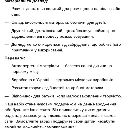
Матеріали та Догляд:
Розмір: достатньо великий для розміщення на підлозі або
стіні.
Склад: високоякісні матеріали, безпечні для дітей.
Друк: чіткий, деталізований, що забезпечує неймовірне
задоволення від процесу розмальовування.
Догляд: легко очищається від забруднень, що робить його
практичним у використанні.
Переваги:
Антиалергенні матеріали — безпека вашої дитини на
першому місці.
Вироблено в Україні — підтримка місцевих виробників.
Розвиток творчих здібностей та дрібної моторики.
Відпочинок для батьків, коли малюк захоплений творчістю.
Наш набір стане чудовим подарунком на день народження
або будь-яке інше свято. Він привносить у життя дитини
радість, розвиває уяву і дозволяє створювати власні казкові
світи. Замовляйте зараз і подаруйте своїй дитині незабутні
емоції та можливість самовираження!