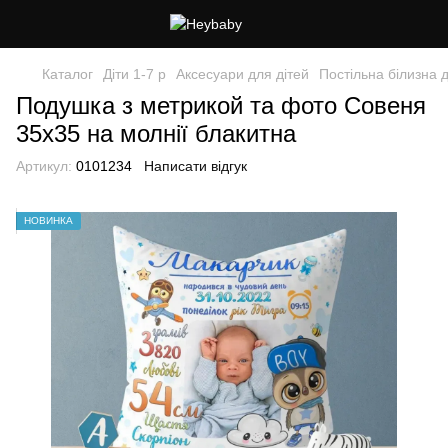
Каталог
Діти 1-7 р
Аксесуари для дітей
Постільна білизна д
Подушка з метрикой та фото Совеня
35х35 на молнії блакитна
Артикул:
0101234
Написати відгук
НОВИНКА