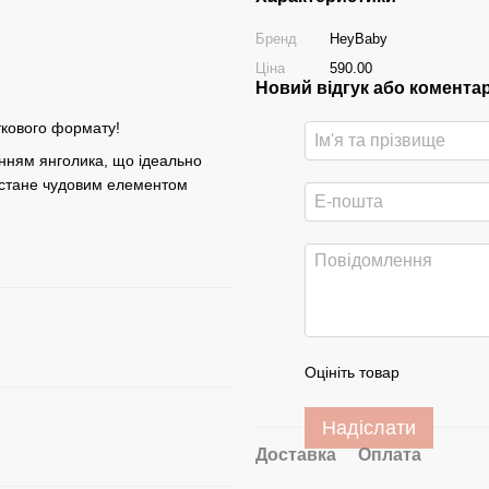
Бренд
HeyBaby
Ціна
590.00
Новий відгук або комента
ткового формату!
енням янголика, що ідеально
і стане чудовим елементом
Оцініть товар
Надіслати
Доставка
Оплата