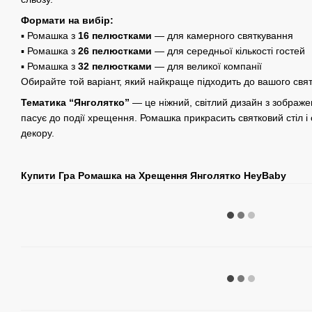
Формати на вибір:
▪️ Ромашка з
16 пелюстками
— для камерного святкування
▪️ Ромашка з
26 пелюстками
— для середньої кількості гостей
▪️ Ромашка з
32 пелюстками
— для великої компанії
Обирайте той варіант, який найкраще підходить до вашого свя
Тематика “Янголятко”
— це ніжний, світлий дизайн з зображ
пасує до події хрещення. Ромашка прикрасить святковий стіл 
декору.
Купити Гра Ромашка на Хрещення Янголятко HeyBaby