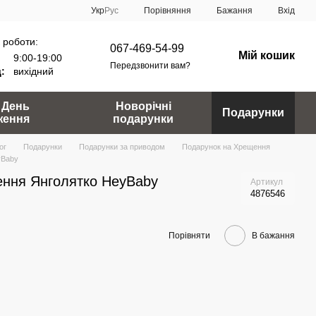
Порівняння
Укр
Рус
Бажання
Вхід
 роботи:
067-469-54-99
Мій кошик
9:00-19:00
Передзвонити вам?
:
вихідний
 День
Новорічні
Подарунки
ження
подарунки
ог
Подарунки
Подарунки за приводом
Подарунок на Хрещення
yBaby
ння Янголятко HeyBaby
Артикул
4876546
Порівняти
В бажання