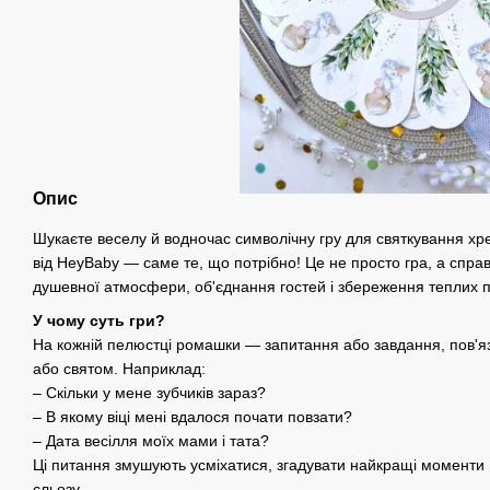
Опис
Шукаєте веселу й водночас символічну гру для святкування 
від HeyBaby — саме те, що потрібно! Це не просто гра, а спра
душевної атмосфери, об'єднання гостей і збереження теплих 
У чому суть гри?
На кожній пелюстці ромашки — запитання або завдання, пов'я
або святом. Наприклад:
– Скільки у мене зубчиків зараз?
– В якому віці мені вдалося почати повзати?
– Дата весілля моїх мами і тата?
Ці питання змушують усміхатися, згадувати найкращі моменти й
сльозу.