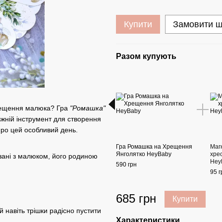
Купити
Замовити 
Разом купують
хрещення малюка? Гра
"Ромашка"
вжній інструмент для створення
про цей особливий день.
Гра Ромашка на Хрещення
Магн
Янголятко HeyBaby
хре
зані з малюком, його родиною
Hey
590 грн
95 г
685 грн
Купити
 навіть трішки радісно пустити
Характеристики