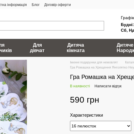
ктна інформація
Блог
Договір оферти
Графік
Будні:
Сб, Нд
ля
Для
Дитяча
Дитяче
чиків
дівчат
кімната
Народ
Іменні подарунки для немовлят
Катал
Гра Ромашка на Хрещення Янголятко He
Гра Ромашка на Хреще
В наявності
Написати відгук
590 грн
Характеристики