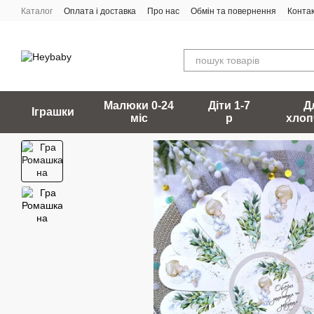
Перейти до основного контенту
Каталог
Оплата і доставка
Про нас
Обмін та повернення
Конта
Малюки 0-24
Діти 1-7
Д
Іграшки
міс
р
хлоп