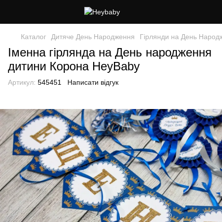
Каталог
Дитяче День Народження
Гірлянди на День Народ
Іменна гірлянда на День народження
дитини Корона HeyBaby
Артикул:
545451
Написати відгук