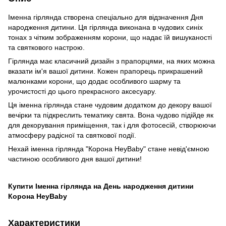
Іменна гірлянда створена спеціально для відзначення Дня
народження дитини. Ця гірлянда виконана в чудових синіх
тонах з чітким зображенням корони, що надає їй вишуканості
та святкового настрою.
Гірлянда має класичний дизайн з прапорцями, на яких можна
вказати ім'я вашої дитини. Кожен прапорець прикрашений
малюнками корони, що додає особливого шарму та
урочистості до цього прекрасного аксесуару.
Ця іменна гірлянда стане чудовим додатком до декору вашої
вечірки та підкреслить тематику свята. Вона чудово підійде як
для декорування приміщення, так і для фотосесій, створюючи
атмосферу радісної та святкової події.
Нехай іменна гірлянда "Корона HeyBaby" стане невід'ємною
частиною особливого дня вашої дитини!
Купити Іменна гірлянда на День народження дитини
Корона HeyBaby
Характеристики