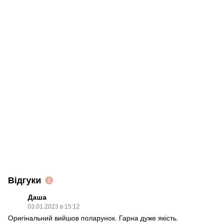
Відгуки
1
Даша
03.01.2023 в 15:12
Оригінальний вийшов поларунок. Гарна дуже якість.