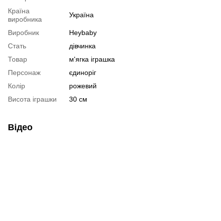
Країна
Україна
виробника
Виробник
Heybaby
Стать
дівчинка
Товар
м'ягка іграшка
Персонаж
єдиноріг
Колір
рожевий
Висота іграшки
30 см
Відео