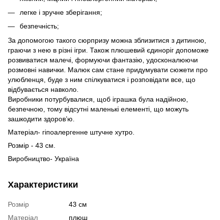
легке і зручне зберігання;
безпечність;
За допомогою такого сюрпризу можна зблизитися з дитиною,
граючи з нею в різні ігри. Також плюшевий єдиноріг допоможе
розвиватися малечі, формуючи фантазію, удосконалюючи
розмовні навички. Малюк сам стане придумувати сюжети про
улюбленця, буде з ним спілкуватися і розповідати все, що
відбувається навколо.
Виробники потурбувалися, щоб іграшка була надійною,
безпечною, тому відсутні маленькі елементі, що можуть
зашкодити здоров’ю.
Матеріал- гіпоалергенне штучне хутро.
Розмір - 43 см.
Виробництво- Україна
Характеристики
Розмір
43 см
Матеріал
плюш