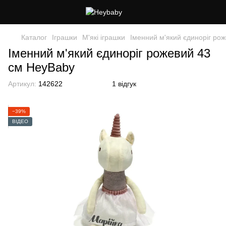
Каталог
Іграшки
М'які іграшки
Іменний м'який єдиноріг ро
Іменний м'який єдиноріг рожевий 43
см HeyBaby
Артикул:
142622
1 відгук
−39%
ВІДЕО