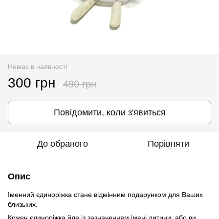
Немає в наявності
300 грн
490 грн
Повідомити, коли з'явиться
До обраного
Порівняти
Опис
Іменний єдиноріжка стане відмінним подарунком для Ваших
близьких.
Кожен єдиноріжка йде із зазначенням імені дитини, або ви