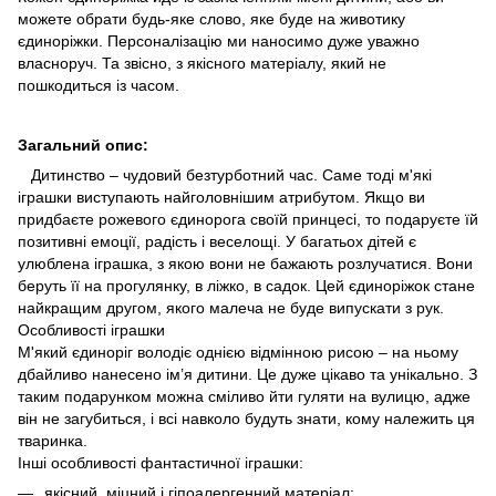
можете обрати будь-яке слово, яке буде на животику
єдиноріжки. Персоналізацію ми наносимо дуже уважно
власноруч. Та звісно, з якісного матеріалу, який не
пошкодиться із часом.
Загальний опис:
Дитинство – чудовий безтурботний час. Саме тоді м'які
іграшки виступають найголовнішим атрибутом. Якщо ви
придбаєте рожевого єдинорога своїй принцесі, то подаруєте їй
позитивні емоції, радість і веселощі. У багатьох дітей є
улюблена іграшка, з якою вони не бажають розлучатися. Вони
беруть її на прогулянку, в ліжко, в садок. Цей єдиноріжок стане
найкращим другом, якого малеча не буде випускати з рук.
Особливості іграшки
М'який єдиноріг володіє однією відмінною рисою – на ньому
дбайливо нанесено ім’я дитини. Це дуже цікаво та унікально. З
таким подарунком можна сміливо йти гуляти на вулицю, адже
він не загубиться, і всі навколо будуть знати, кому належить ця
тваринка.
Інші особливості фантастичної іграшки:
якісний, міцний і гіпоалергенний матеріал;