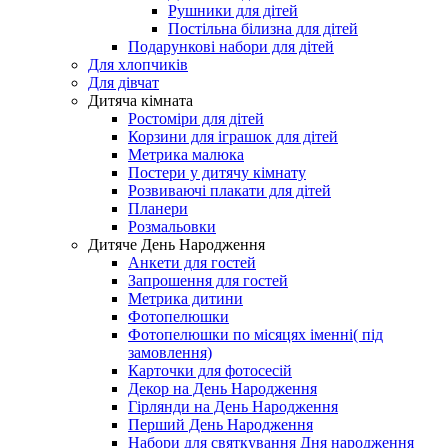
Рушники для дітей
Постільна білизна для дітей
Подарункові набори для дітей
Для хлопчиків
Для дівчат
Дитяча кімната
Ростоміри для дітей
Корзини для іграшок для дітей
Метрика малюка
Постери у дитячу кімнату
Розвиваючі плакати для дітей
Планери
Розмальовки
Дитяче День Народження
Анкети для гостей
Запрошення для гостей
Метрика дитини
Фотопелюшки
Фотопелюшки по місяцях іменні( під
замовлення)
Карточки для фотосесій
Декор на День Народження
Гірлянди на День Народження
Перший День Народження
Набори для святкування Дня народження