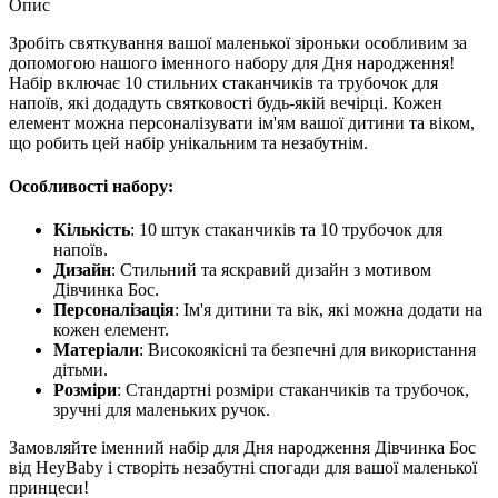
Опис
Зробіть святкування вашої маленької зіроньки особливим за
допомогою нашого іменного набору для Дня народження!
Набір включає 10 стильних стаканчиків та трубочок для
напоїв, які додадуть святковості будь-якій вечірці. Кожен
елемент можна персоналізувати ім'ям вашої дитини та віком,
що робить цей набір унікальним та незабутнім.
Особливості набору:
Кількість
: 10 штук стаканчиків та 10 трубочок для
напоїв.
Дизайн
: Стильний та яскравий дизайн з мотивом
Дівчинка Бос.
Персоналізація
: Ім'я дитини та вік, які можна додати на
кожен елемент.
Матеріали
: Високоякісні та безпечні для використання
дітьми.
Розміри
: Стандартні розміри стаканчиків та трубочок,
зручні для маленьких ручок.
Замовляйте іменний набір для Дня народження Дівчинка Бос
від HeyBaby і створіть незабутні спогади для вашої маленької
принцеси!