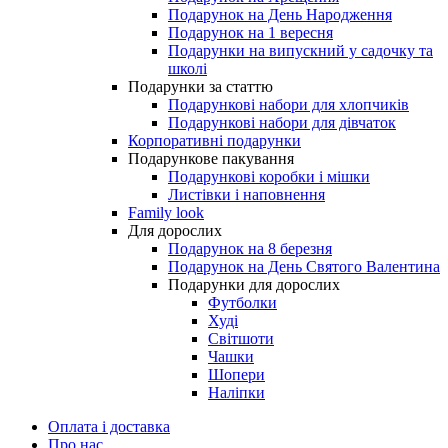
Подарунок на День Народження
Подарунок на 1 вересня
Подарунки на випускний у садочку та
школі
Подарунки за статтю
Подарункові набори для хлопчиків
Подарункові набори для дівчаток
Корпоративні подарунки
Подарункове пакування
Подарункові коробки і мішки
Листівки і наповнення
Family look
Для дорослих
Подарунок на 8 березня
Подарунок на День Святого Валентина
Подарунки для дорослих
Футболки
Худі
Світшоти
Чашки
Шопери
Наліпки
Оплата і доставка
Про нас