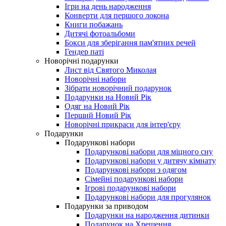
Ігри на день народження
Конверти для першого локона
Книги побажань
Дитячі фотоальбоми
Бокси для зберігання пам'ятних речей
Гендер паті
Новорічні подарунки
Лист від Cвятого Миколая
Новорічні набори
Зібрати новорічний подарунок
Подарунки на Новий Рік
Одяг на Новий Рік
Перший Новий Рік
Новорічні прикраси для інтер'єру
Подарунки
Подарункові набори
Подарункові набори для міцного сну
Подарункові набори у дитячу кімнату
Подарункові набори з одягом
Сімейні подарункові набори
Ігрові подарункові набори
Подарункові набори для прогулянок
Подарунки за приводом
Подарунки на народження дитинки
Подарунок на Хрещення