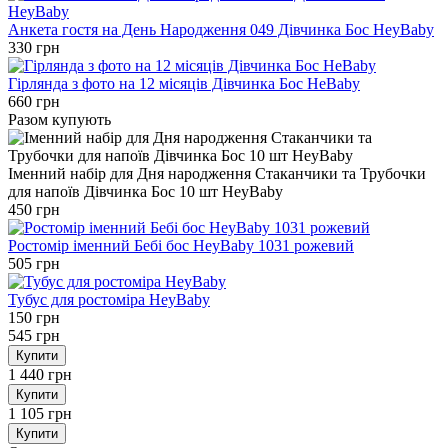
Анкета гостя на День Народження 049 Дівчинка Бос HeyBaby
330 грн
Гірлянда з фото на 12 місяців Дівчинка Бос HeBaby
660 грн
Разом купують
Іменний набір для Дня народження Стаканчики та Трубочки
для напоїв Дівчинка Бос 10 шт HeyBaby
450 грн
Ростомір іменний Бебі бос HeyBaby 1031 рожевий
505 грн
Тубус для ростоміра HeyBaby
150 грн
545 грн
Купити
1 440 грн
Купити
1 105 грн
Купити