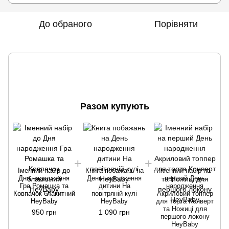
До обраного
Порівняти
Разом купують
Іменний набір до
Книга побажань на
Іменний набір на
Дня народження
День народження
перший День
Гра Ромашка та
дитини На
народження
Ковпачок блакитний
повітряній кулі
Акриловий топпер
HeyBaby
HeyBaby
для торта Конверт
та Ножиці для
950 грн
1 090 грн
першого локону
HeyBaby