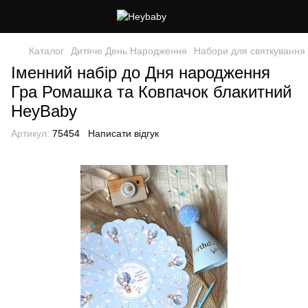
Каталог
Дитяче День Народження
Набори для святкування
Іменний набір до Дня народження
Гра Ромашка та Ковпачок блакитний
HeyBaby
Артикул:
75454
Написати відгук