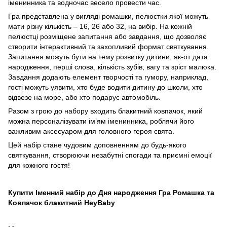
іменинника та водночас весело провести час.
Гра представлена у вигляді ромашки, пелюстки якої можуть
мати різну кількість – 16, 26 або 32, на вибір. На кожній
пелюстці розміщене запитання або завдання, що дозволяє
створити інтерактивний та захопливий формат святкування.
Запитання можуть бути на тему розвитку дитини, як-от дата
народження, перші слова, кількість зубів, вагу та зріст малюка.
Завдання додають елемент творчості та гумору, наприклад,
гості можуть уявити, хто буде водити дитину до школи, хто
відвезе на море, або хто подарує автомобіль.
Разом з грою до набору входить блакитний ковпачок, який
можна персоналізувати ім’ям іменинника, роблячи його
важливим аксесуаром для головного героя свята.
Цей набір стане чудовим доповненням до будь-якого
святкування, створюючи незабутні спогади та приємні емоції
для кожного гостя!
Купити Іменний набір до Дня народження Гра Ромашка та
Ковпачок блакитний HeyBaby