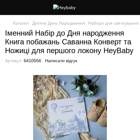
Каталог
Дитяче День Народження
Набори для святкування
Іменний Набір до Дня народження
Книга побажань Саванна Конверт та
Ножиці для першого локону HeyBaby
Артикул:
6410556
Написати відгук