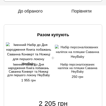
До обраного
Порівняти
Разом купують
Іменний Набір до Дня
Набір персоналізованих
народження Книга побажань
наліпок на пляшки Саванна
С
Саванна Конверт та Ножиці
HeyBaby
для першого локону HeyBaby
250 грн
1 955 грн
2 205 грн