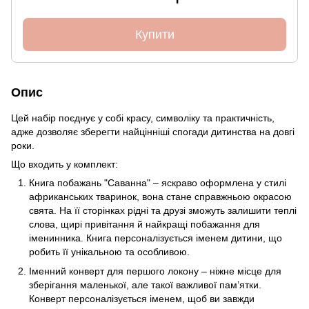
Купити
Опис
Цей набір поєднує у собі красу, символіку та практичність,
адже дозволяє зберегти найцінніші спогади дитинства на довгі
роки.
Що входить у комплект:
Книга побажань "Саванна" – яскраво оформлена у стилі
африканських тваринок, вона стане справжньою окрасою
свята. На її сторінках рідні та друзі зможуть залишити теплі
слова, щирі привітання й найкращі побажання для
іменинника. Книга персоналізується іменем дитини, що
робить її унікальною та особливою.
Іменний конверт для першого локону – ніжне місце для
зберігання маленької, але такої важливої пам’ятки.
Конверт персоналізується іменем, щоб ви завжди