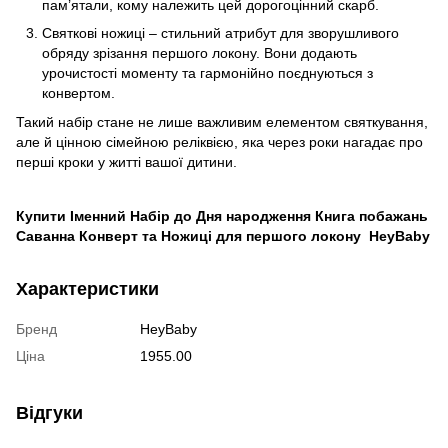
пам’ятали, кому належить цей дорогоцінний скарб.
Святкові ножиці – стильний атрибут для зворушливого
обряду зрізання першого локону. Вони додають
урочистості моменту та гармонійно поєднуються з
конвертом.
Такий набір стане не лише важливим елементом святкування,
але й цінною сімейною реліквією, яка через роки нагадає про
перші кроки у житті вашої дитини.
Купити Іменний Набір до Дня народження Книга побажань
Саванна Конверт та Ножиці для першого локону HeyBaby
Характеристики
Бренд
HeyBaby
Ціна
1955.00
Відгуки