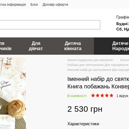
ктна інформація
Блог
Договір оферти
Графік
Будні:
Сб, Нд
ля
Для
Дитяча
Дитяче
чиків
дівчат
кімната
Народ
Іменні подарунки для немовлят
Катал
Набори для святкування Дня народження
Іменний набір до святкування Дня народ
Іменний набір до свя
Книга побажань Конве
В наявності
1 відгук
2 530 грн
Характеристики