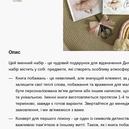
Опис
Цей іменний набір - це чудовий подарунок для відзначення Д
набір містить у собі предмети, які створять особливу атмосфер
Книга побажань - це невеликий, але значущий елемент, за 
залишити свої теплі слова, побажання та враження для ма
бути персоналізована ім'ям дитини або іншим написом, що
та унікальною. Іменні книги виготовляються протягом 1-4 т
терміново, завжди є готові варіанти. Звертайтеся до мен
замовлення, і ми зв’яжемося з вами.
Конверт для першого локону - це один із символів дитинств
важливою пам'яткою в їхньому житті. Також, як і книга поб