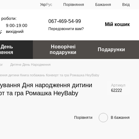
Порівняння
Укр
Рус
Бажання
Вхід
 роботи:
067-469-54-99
Мій кошик
9:00-19:00
Передзвонити вам?
:
вихідний
 День
Новорічні
Подарунки
ження
подарунки
ог
Дитяче День Народження
ження дитини Книга побажань Конверт та гра Ромашка HeyBaby
ткування Дня народження дитини
Артикул
62222
рт та гра Ромашка HeyBaby
Порівняти
В бажання