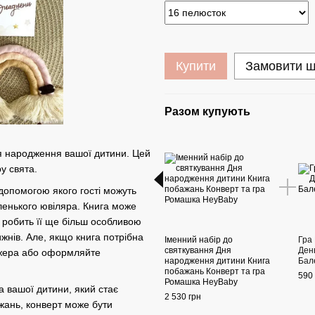
Купити
Замовити 
Разом купують
ня народження вашої дитини. Цей
у свята.
допомогою якого гості можуть
ленького ювіляра. Книга може
 робить її ще більш особливою
ижнів. Але, якщо книга потрібна
Іменний набір до
Гра
святкування Дня
Ден
еджера або оформляйте
народження дитини Книга
Бал
побажань Конверт та гра
590 
Ромашка HeyBaby
а вашої дитини, який стає
2 530 грн
ажань, конверт може бути