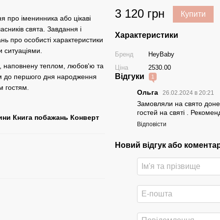
3 120 грн
Купити
я про іменинника або цікаві
асників свята. Завдання і
Характеристики
ань про особисті характеристики
и ситуаціями.
Бренд
HeyBaby
, наповнену теплом, любов'ю та
Ціна
2530.00
Відгуки
м до першого дня народження
1
м гостям.
Ольга
26.02.2024 в 20:21
Замовляли на свято донеч
гостей на святі . Рекоме
тини Книга побажань Конверт
Відповісти
Новий відгук або комента