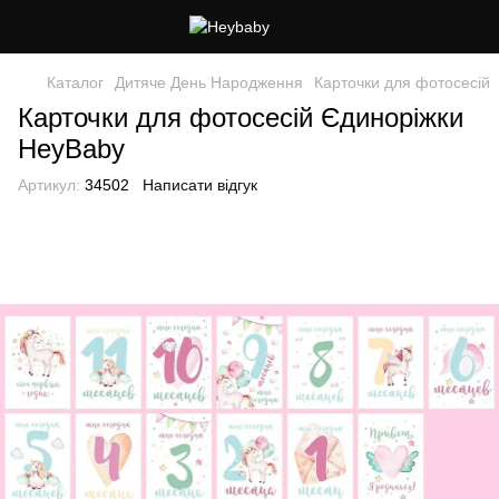
Каталог
Дитяче День Народження
Карточки для фотосесій
Карточки для фотосесій Єдиноріжки
HeyBaby
Артикул:
34502
Написати відгук