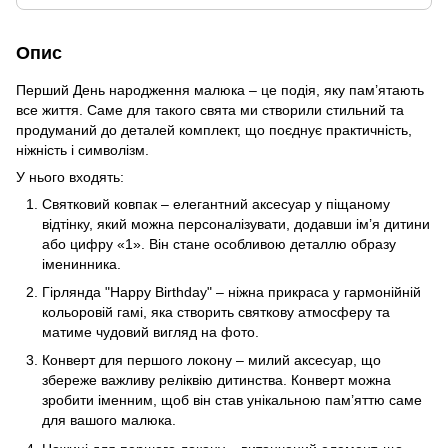
Опис
Перший День народження малюка – це подія, яку пам’ятають
все життя. Саме для такого свята ми створили стильний та
продуманий до деталей комплект, що поєднує практичність,
ніжність і символізм.
У нього входять:
Святковий ковпак – елегантний аксесуар у піщаному
відтінку, який можна персоналізувати, додавши ім’я дитини
або цифру «1». Він стане особливою деталлю образу
іменинника.
Гірлянда "Happy Birthday" – ніжна прикраса у гармонійній
кольоровій гамі, яка створить святкову атмосферу та
матиме чудовий вигляд на фото.
Конверт для першого локону – милий аксесуар, що
збереже важливу реліквію дитинства. Конверт можна
зробити іменним, щоб він став унікальною пам’яттю саме
для вашого малюка.