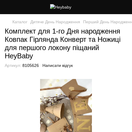
Каталог
Дитяче День Народження
Перший День Народжен
Комплект для 1-го Дня народження
Ковпак Гірлянда Конверт та Ножиці
для першого локону піщаний
HeyBaby
Артикул:
8105626
Написати відгук