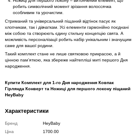
Ножиці для першого локону – витончений елемент, що
робить символічний момент зрізання волоссячка
особливим та урочистим.
Стриманий та універсальний піщаний відтінок пасує як
хлопчикам, так і дівчаткам. Усі елементи гармонійно поєднані
між собою та створюють єдину стильну концепцію свята. А
можливість персоналізації робить набір унікальним і значущим
саме для вашої родини.
Такий комплект стане не лише святковою прикрасою, а й
цінною пам’яткою, яка збереже найтепліші миті першого Дня
народження.
Купити Комплект для 1-го Дня народження Ковпак
Гірлянда Конверт та Ножиці для першого локону піщаний
HeyBaby
Характеристики
Бренд
HeyBaby
Ціна
1700.00