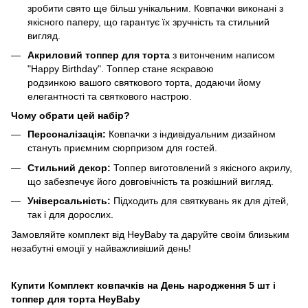
зробити свято ще більш унікальним. Ковпачки виконані з
якісного паперу, що гарантує їх зручність та стильний
вигляд.
Акриловий топпер для торта
з витонченим написом
"Happy Birthday". Топпер стане яскравою
родзинкою вашого святкового торта, додаючи йому
елегантності та святкового настрою.
Чому обрати цей набір?
Персоналізація:
Ковпачки з індивідуальним дизайном
стануть приємним сюрпризом для гостей.
Стильний декор:
Топпер виготовлений з якісного акрилу,
що забезпечує його довговічність та розкішний вигляд.
Універсальність:
Підходить для святкувань як для дітей,
так і для дорослих.
Замовляйте комплект від HeyBaby та даруйте своїм близьким
незабутні емоції у найважливіший день!
Купити Комплект ковпачків на День народження 5 шт і
топпер для торта HeyBaby