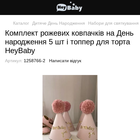
Каталог
Дитяче День Народження
Набори для святкування
Комплект рожевих ковпачків на День
народження 5 шт і топпер для торта
HeyBaby
Артикул:
1258766-2
Написати відгук