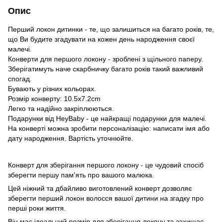
Опис
Перший локон дитинки - те, що залишиться на багато років, те,
що Ви будите згадувати на кожен день народження своєї
малечі.
Конверти для першого локону - зроблені з щільного паперу.
Зберігатимуть наче скарбничку багато років такий важливий
спогад.
Бувають у різних кольорах.
Розмір конверту: 10.5x7.2cm
Легко та надійно закріплюються.
Подарунки від HeyBaby - це найкращі подарунки для малечі.
На конверті можна зробити персоналізацію: написати імя або
дату народження. Вартість уточнюйте.
Конверт для зберігання першого локону - це чудовий спосіб
зберегти першу пам'ять про вашого малюка.
Цей ніжний та дбайливо виготовлений конверт дозволяє
зберегти перший локон волосся вашої дитини на згадку про
перші роки життя.
Він має ідеальний розмір для зберігання локону та захищає