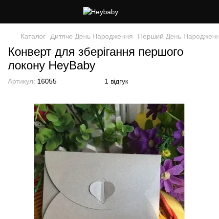
Каталог
Дитяче День Народження
Перший День Народжен
Конверт для зберігання першого
локону HeyBaby
Артикул:
16055
1 відгук