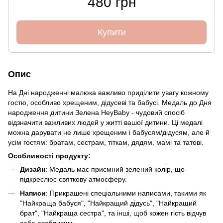
480 грн
Купити
Опис
На Дні народженні малюка важливо приділити увагу кожному
гостю, особливо хрещеним, дідусеві та бабусі. Медаль до Дня
народження дитини Зелена HeyBaby - чудовий спосіб
відзначити важливих людей у житті вашої дитини. Ці медалі
можна дарувати не лише хрещеним і бабусям/дідусям, але й
усім гостям: братам, сестрам, тіткам, дядям, мамі та татові.
Особливості продукту:
Дизайн
: Медаль має приємний зелений колір, що
підкреслює святкову атмосферу.
Написи
: Прикрашені спеціальними написами, такими як
"Найкраща бабуся", "Найкращий дідусь", "Найкращий
брат", "Найкраща сестра", та інші, щоб кожен гість відчув
себе особливим.