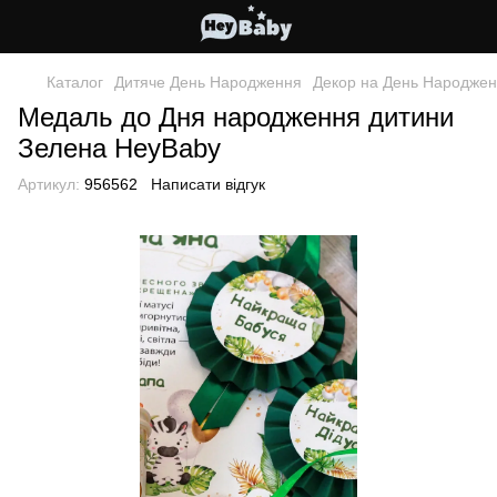
Каталог
Дитяче День Народження
Декор на День Народже
Медаль до Дня народження дитини
Зелена HeyBaby
Артикул:
956562
Написати відгук