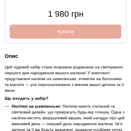
1 980 грн
Купити
Опис
Цей чудовий набір стане яскравою родзинкою на святкуванні
першого дня народження вашого малюка! У комплекті
представлені наліпки на шампанське, етикетки на батончики
та магніти — усе персоналізоване з іменем вашої дитини та її
віком.
Що входить у набір?
Наліпки на шампанське:
Наліпки мають стильний та
святковий дизайн, що прикрасить будь-яку пляшку. Одна з
наліпок містить зворушливий віршик, який нагадує про цей
важливий день — перший день народження малюка. Ім'я
дитини та її вік будуть зазначені, додаючи особливу нотку.