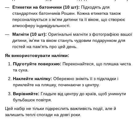
Етикетки на батончики (10 шт):
Підходять для
стандартних батончиків Рошен. Кожна етикетка також
персоналізується з ім'ям дитини та її віком, що створює
атмосферу індивідуальності.
Магніти (10 шт):
Оригінальні магніти з фотографією вашої
дитини, ім'ям та віком стануть чудовим подарунком для
гостей на пам'ять про цей день.
Як використовувати наліпки:
Підготуйте поверхню:
Переконайтеся, що пляшка чиста
та суха.
Наклейте наліпку:
Обережно зніміть її з підкладки і
приклейте на пляшку, починаючи з центру.
Вирівняйте:
Гладьте від центру до країв, щоб уникнути
бульбашок повітря.
Цей набір не тільки підкреслить важливість події, але й
залишить теплі спогади на довгі роки.