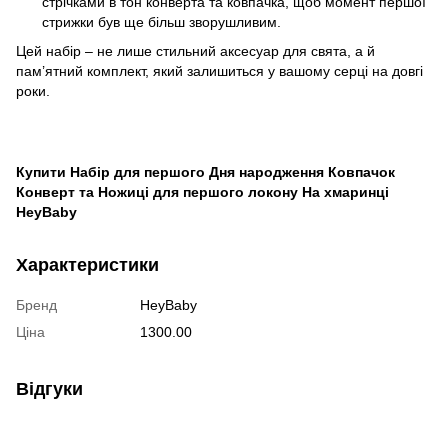
стрічками в тон конверта та ковпачка, щоб момент першої
стрижки був ще більш зворушливим.
Цей набір – не лише стильний аксесуар для свята, а й
пам’ятний комплект, який залишиться у вашому серці на довгі
роки.
Купити Набір для першого Дня народження Ковпачок
Конверт та Ножиці для першого локону На хмаринці
HeyBaby
Характеристики
Бренд
HeyBaby
Ціна
1300.00
Відгуки