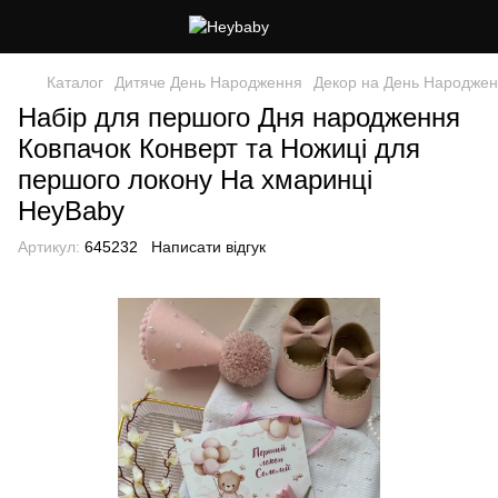
Каталог
Дитяче День Народження
Декор на День Народже
Набір для першого Дня народження
Ковпачок Конверт та Ножиці для
першого локону На хмаринці
HeyBaby
Артикул:
645232
Написати відгук