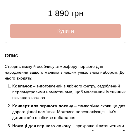
1 890 грн
Купити
Опис
Створіть ніжну й особливу атмосферу першого Дня
народження вашого малюка з нашим унікальним набором. До
нього входять:
Ковпачок
– виготовлений з якісного фетру, оздоблений
перламутровими намистинами, щоб маленький іменинник
виглядав казково.
Конверт для першого локону
– символічне сховище для
дорогоцінної пам’ятки. Можлива персоналізація – ім’я
дитини або особливе побажання.
Ножиці для першого локону
– прикрашені витонченими