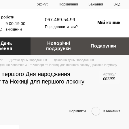
Порівняння
Укр
Рус
Бажання
Вхід
 роботи:
067-469-54-99
Мій кошик
9:00-19:00
Передзвонити вам?
:
вихідний
 День
Новорічні
Подарунки
ження
подарунки
ог
Дитяче День Народження
Декор на День Народження
дження Ковпачки 3 шт Конверт та Ножиці для першого локону Дракоша HeyBaby
я першого Дня народження
Артикул
602255
 та Ножиці для першого локону
Порівняти
В бажання