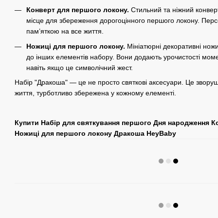
Конверт для першого локону.
Стильний та ніжний конвер
місце для збереження дорогоцінного першого локону. Перс
пам’яткою на все життя.
Ножиці для першого локону.
Мініатюрні декоративні ножи
до інших елементів набору. Вони додають урочистості мом
навіть якщо це символічний жест.
Набір "Дракоша" — це не просто святкові аксесуари. Це звору
життя, турботливо збережена у кожному елементі.
Купити Набір для святкування першого Дня народження Ко
Ножиці для першого локону Дракоша HeyBaby