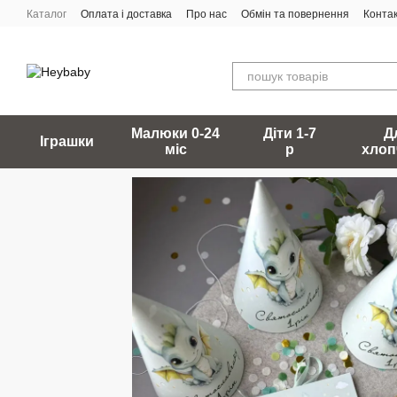
Перейти до основного контенту
Каталог
Оплата і доставка
Про нас
Обмін та повернення
Конта
Малюки 0-24
Діти 1-7
Д
Іграшки
міс
р
хлоп