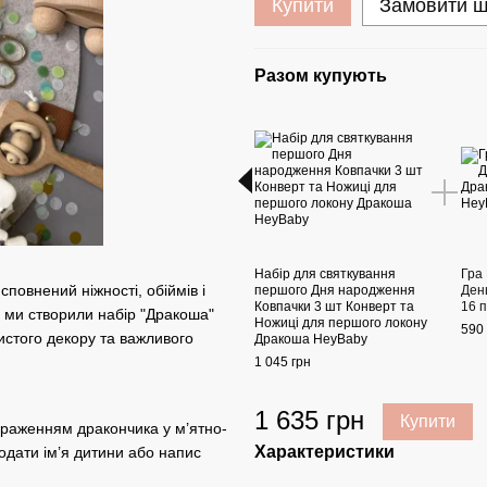
Купити
Замовити 
Разом купують
Набір для святкування
Гра
овнений ніжності, обіймів і
першого Дня народження
Ден
Ковпачки 3 шт Конверт та
16 
 ми створили набір "Дракоша"
Ножиці для першого локону
590 
истого декору та важливого
Дракоша HeyBaby
1 045 грн
1 635 грн
Купити
браженням дракончика у м’ятно-
Характеристики
одати ім’я дитини або напис