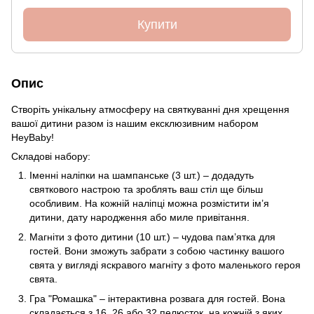
Купити
Опис
Створіть унікальну атмосферу на святкуванні дня хрещення
вашої дитини разом із нашим ексклюзивним набором
HeyBaby!
Складові набору:
Іменні наліпки на шампанське (3 шт.) – додадуть
святкового настрою та зроблять ваш стіл ще більш
особливим. На кожній наліпці можна розмістити ім’я
дитини, дату народження або миле привітання.
Магніти з фото дитини (10 шт.) – чудова пам’ятка для
гостей. Вони зможуть забрати з собою частинку вашого
свята у вигляді яскравого магніту з фото маленького героя
свята.
Гра "Ромашка" – інтерактивна розвага для гостей. Вона
складається з 16, 26 або 32 пелюсток, на кожній з яких