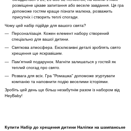
розміщене цікаве запитання або веселе завдання. Ця гра
допоможе гостям краще пізнати малюка, розважить
присутніх і створить теплі спогади.
Чому цей набір підійде для вашого свята?
Персоналізація. Кожен елемент набору створений
спеціально для вашої дитини.
Святкова атмосфера. Ексклюзивні деталі зроблять свято
хрещення ще яскравішим.
Пам’ятний подарунок. Магніти залишаться у гостей як
теплий спогад про свято.
Розвага для всіх. Гра "Ромашка" допоможе згуртувати
компанію та наповнити подію веселими історіями.
Зробіть цей день ще більш незабутнім разом із набором від
HeyBaby!
Купити Набір до хрещення дитини Наліпки на шампанське