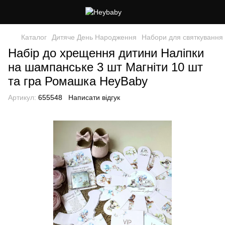
Каталог
Дитяче День Народження
Набори для святкування
Набір до хрещення дитини Наліпки
на шампанське 3 шт Магніти 10 шт
та гра Ромашка HeyBaby
Артикул:
655548
Написати відгук