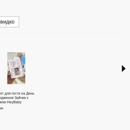
швидко
Раз
іт для гостя на День
Набі
одження Зайчик з
налі
ькою HeyBaby
куль
рн
250 г
1 