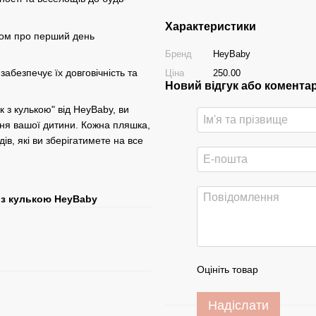
Характеристики
ком про перший день
Бренд
HeyBaby
забезпечує їх довговічність та
Ціна
250.00
Новий відгук або комента
 з кулькою" від HeyBaby, ви
ня вашої дитини. Кожна пляшка,
в, які ви зберігатимете на все
 з кулькою HeyBaby
Оцініть товар
Надіслати