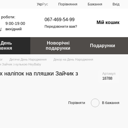
Порівняння
Укр
Рус
Бажання
Вхід
 роботи:
067-469-54-99
Мій кошик
9:00-19:00
Передзвонити вам?
:
вихідний
 День
Новорічні
Подарунки
ження
подарунки
ог
Дитяче День Народження
Декор на День Народження
ки Зайчик з кулькою HeyBaby
х наліпок на пляшки Зайчик з
Артикул
18788
Порівняти
В бажання