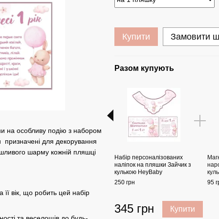
Купити
Замовити 
Разом купують
и на особливу подію з набором
и призначені для декорування
шливого шарму кожній пляшці
Набір персоналізованих
Магн
наліпок на пляшки Зайчик з
нар
кулькою HeyBaby
кул
250 грн
95 г
 її вік, що робить цей набір
345 грн
Купити
ості та веселощів до будь-