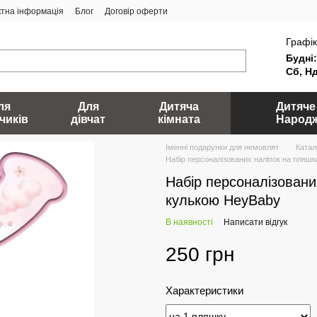
ктна інформація
Блог
Договір оферти
Графік
Будні:
Сб, Нд
ля
Для
Дитяча
Дитяче
чиків
дівчат
кімната
Народ
Іменні подарунки для немовлят
Катал
Набір персоналізованих наліпок на пляш
Набір персоналізовани
кулькою HeyBaby
В наявності
Написати відгук
250 грн
Характеристики