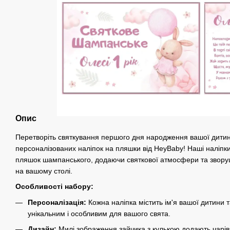
Опис
Перетворіть святкування першого дня народження вашої дитин
персоналізованих наліпок на пляшки від HeyBaby! Наші наліпк
пляшок шампанського, додаючи святкової атмосфери та звору
на вашому столі.
Особливості набору:
Персоналізація:
Кожна наліпка містить ім'я вашої дитини та
унікальним і особливим для вашого свята.
Дизайн:
Милі зображення зайчика з кулькою додають чарівн