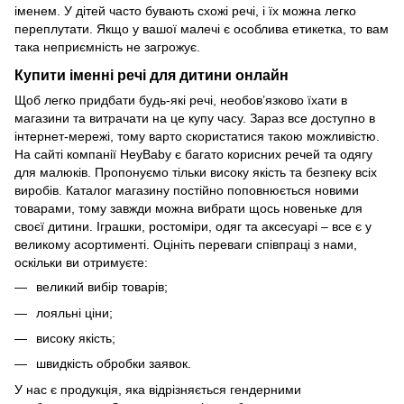
іменем. У дітей часто бувають схожі речі, і їх можна легко
переплутати. Якщо у вашої малечі є особлива етикетка, то вам
така неприємність не загрожує.
Купити іменні речі для дитини онлайн
Щоб легко придбати будь-які речі, необов’язково їхати в
магазини та витрачати на це купу часу. Зараз все доступно в
інтернет-мережі, тому варто скористатися такою можливістю.
На сайті компанії HeyBaby є багато корисних речей та одягу
для малюків. Пропонуємо тільки високу якість та безпеку всіх
виробів. Каталог магазину постійно поповнюється новими
товарами, тому завжди можна вибрати щось новеньке для
своєї дитини. Іграшки, ростоміри, одяг та аксесуарі – все є у
великому асортименті. Оцініть переваги співпраці з нами,
оскільки ви отримуєте:
великий вибір товарів;
лояльні ціни;
високу якість;
швидкість обробки заявок.
У нас є продукція, яка відрізняється гендерними