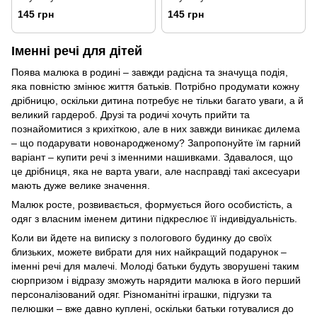
145 грн
145 грн
Іменні речі для дітей
Поява малюка в родині – завжди радісна та значуща подія,
яка повністю змінює життя батьків. Потрібно продумати кожну
дрібницю, оскільки дитина потребує не тільки багато уваги, а й
великий гардероб. Друзі та родичі хочуть прийти та
познайомитися з крихіткою, але в них завжди виникає дилема
– що подарувати новонародженому? Запропонуйте їм гарний
варіант – купити речі з іменними нашивками. Здавалося, що
це дрібниця, яка не варта уваги, але насправді такі аксесуари
мають дуже велике значення.
Малюк росте, розвивається, формується його особистість, а
одяг з власним іменем дитини підкреслює її індивідуальність.
Коли ви йдете на виписку з пологового будинку до своїх
близьких, можете вибрати для них найкращий подарунок –
іменні речі для малечі. Молоді батьки будуть зворушені таким
сюрпризом і відразу зможуть нарядити малюка в його перший
персоналізований одяг. Різноманітні іграшки, підгузки та
пелюшки – вже давно куплені, оскільки батьки готувалися до