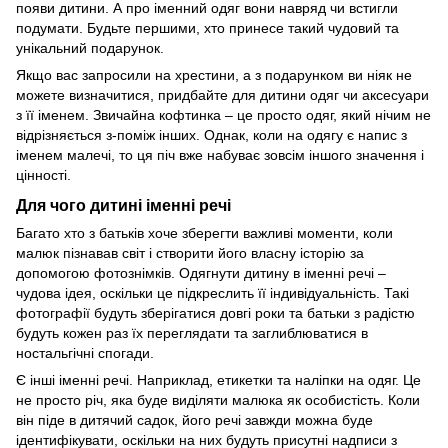
появи дитини. А про іменний одяг вони навряд чи встигли
подумати. Будьте першими, хто принесе такий чудовий та
унікальний подарунок.
Якщо вас запросили на хрестини, а з подарунком ви ніяк не
можете визначитися, придбайте для дитини одяг чи аксесуари
з її іменем. Звичайна кофтинка – це просто одяг, який нічим не
відрізняється з-поміж інших. Однак, коли на одягу є напис з
іменем малечі, то ця піч вже набуває зовсім іншого значення і
цінності.
Для чого дитині іменні речі
Багато хто з батьків хоче зберегти важливі моменти, коли
малюк пізнавав світ і створити його власну історію за
допомогою фотознімків. Одягнути дитину в іменні речі –
чудова ідея, оскільки це підкреслить її індивідуальність. Такі
фотографії будуть зберігатися довгі роки та батьки з радістю
будуть кожен раз їх переглядати та заглиблюватися в
ностальгічні спогади.
Є інші іменні речі. Наприклад, етикетки та наліпки на одяг. Це
не просто річ, яка буде виділяти малюка як особистість. Коли
він піде в дитячий садок, його речі завжди можна буде
ідентифікувати, оскільки на них будуть присутні надписи з