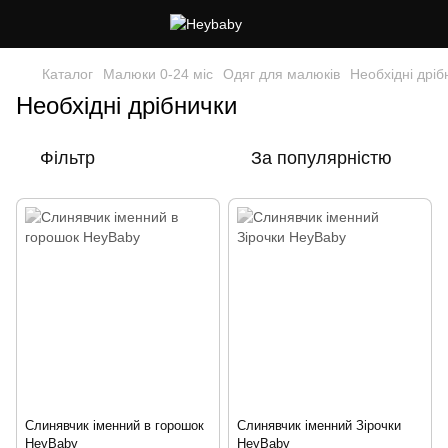
Каталог
Малюки 0-24 міс
Одяг для малюків
Необхідні дріб
Необхідні дрібнички
Фільтр
За популярністю
Слинявчик іменний в горошок
Слинявчик іменний Зірочки
HeyBaby
HeyBaby