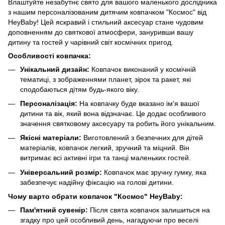
Влаштуйте незабутнє свято для вашого маленького дослідника
з нашим персоналізованим дитячим ковпачком "Космос" від
HeyBaby! Цей яскравий і стильний аксесуар стане чудовим
доповненням до святкової атмосфери, зануривши вашу
дитину та гостей у чарівний світ космічних пригод.
Особливості ковпачка:
Унікальний дизайн:
Ковпачок виконаний у космічній
тематиці, з зображеннями планет, зірок та ракет, які
сподобаються дітям будь-якого віку.
Персоналізація:
На ковпачку буде вказано ім'я вашої
дитини та вік, який вона відзначає. Це додає особливого
значення святковому аксесуару та робить його унікальним.
Якісні матеріали:
Виготовлений з безпечних для дітей
матеріалів, ковпачок легкий, зручний та міцний. Він
витримає всі активні ігри та танці маленьких гостей.
Універсальний розмір:
Ковпачок має зручну гумку, яка
забезпечує надійну фіксацію на голові дитини.
Чому варто обрати ковпачок "Космос" HeyBaby:
Пам'ятний сувенір:
Після свята ковпачок залишиться на
згадку про цей особливий день, нагадуючи про веселі