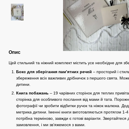
Опис
Цей стильний та ніжний комплект містить усе необхідне для зб
Бокс для зберігання пам’ятних речей
– просторий і стил
збереження всіх важливих дрібничок з першого свята. Мож
дитини.
Книга побажань
– 19 чарівних сторінок для теплих привіта
сторінка для особливого послання від мами й тата. Порожн
фотографії чи зробити відбитки ручок та ніжок малюка. Дод
метрика дитини. Іменні книги виготовляються протягом 1-4 
потрібна терміново, завжди є готові варіанти. Звертайте
замовлення, і ми зв’яжемося з вами.