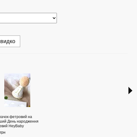
швидко
Раз
пачок фетровий на
Перс
ший День народження
для 
евий HeyBaby
наро
поба
грн
Ножи