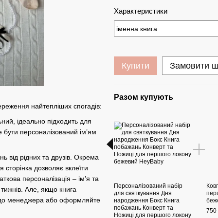
Характеристики
Купити
Замовити 
Разом купують
ереження найтепліших спогадів:
ьний, ідеально підходить для
е бути персоналізований ім’ям
нь від рідних та друзів. Окрема
я сторінка дозволяє вклеїти
аткова персоналізація – ім’я та
Персоналізований набір
Ков
тижнів. Але, якщо книга
для святкування Дня
пер
ся до менеджера або оформляйте
народження Бокс Книга
беж
побажань Конверт та
750 
Ножиці для першого локону