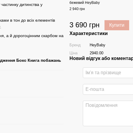
бежевий HeyBaby
 частинку дитинства у
2 940 грн
ами в тон до всіх елементів
3 690 грн
Купити
.
Характеристики
я, а й дорогоцінним скарбом на
Бренд
HeyBaby
Ціна
2940.00
Новий відгук або комента
одження Бокс Книга побажань