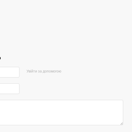
беже
2 940
4 
р
Увійти за допомогою