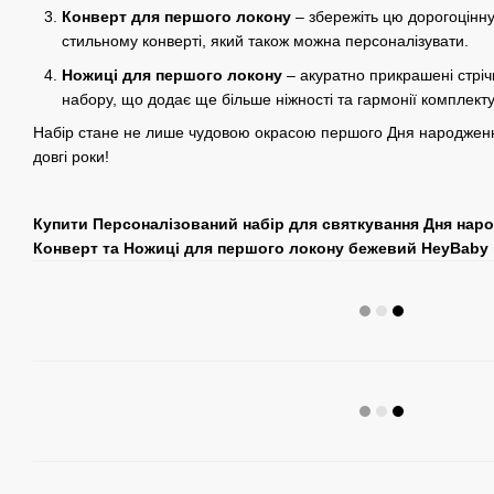
Конверт для першого локону
– збережіть цю дорогоцінну
стильному конверті, який також можна персоналізувати.
Ножиці для першого локону
– акуратно прикрашені стрічк
набору, що додає ще більше ніжності та гармонії комплекту
Набір стане не лише чудовою окрасою першого Дня народженн
довгі роки!
Купити Персоналізований набір для святкування Дня нар
Конверт та Ножиці для першого локону бежевий HeyBaby