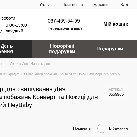
Порівняння
Укр
Рус
Бажання
Вхід
 роботи:
067-469-54-99
Мій кошик
9:00-19:00
Передзвонити вам?
:
вихідний
 День
Новорічні
Подарунки
ження
подарунки
ог
Дитяче День Народження
 Дня народження Бокс Книга побажань Конверт та Ножиці для першого локону
р для святкування Дня
Артикул
3569965
а побажань Конверт та Ножиці для
ий HeyBaby
Порівняти
В бажання