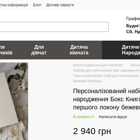
ктна інформація
Блог
Договір оферти
Графік
Будні:
Сб, Нд
ля
Для
Дитяча
Дитяче
чиків
дівчат
кімната
Народ
Іменні подарунки для немовлят
Катал
Набори для святкування Дня народження
Персоналізований набір для святкування
бежевий HeyBaby
Персоналізований набі
народження Бокс Книг
першого локону бежев
В наявності
Написати відгук
2 940 грн