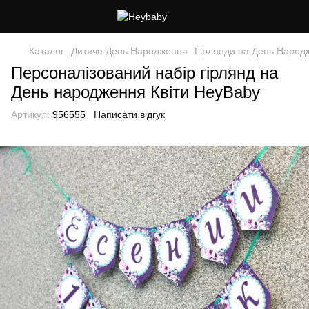
Каталог
Дитяче День Народження
Гірлянди на День Народ
Персоналізований набір гірлянд на
День народження Квіти HeyBaby
Артикул:
956555
Написати відгук