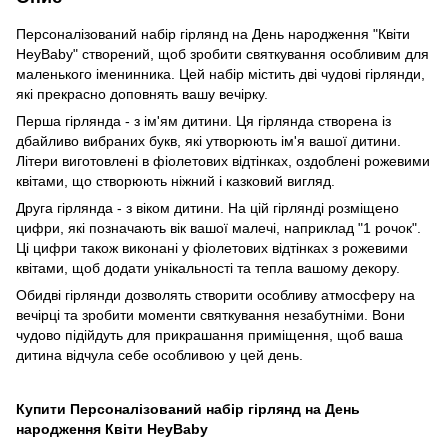
Персоналізований набір гірлянд на День народження "Квіти
HeyBaby" створений, щоб зробити святкування особливим для
маленького іменинника. Цей набір містить дві чудові гірлянди,
які прекрасно доповнять вашу вечірку.
Перша гірлянда - з ім'ям дитини. Ця гірлянда створена із
дбайливо вибраних букв, які утворюють ім'я вашої дитини.
Літери виготовлені в фіолетових відтінках, оздоблені рожевими
квітами, що створюють ніжний і казковий вигляд.
Друга гірлянда - з віком дитини. На цій гірлянді розміщено
цифри, які позначають вік вашої малечі, наприклад "1 рочок".
Ці цифри також виконані у фіолетових відтінках з рожевими
квітами, щоб додати унікальності та тепла вашому декору.
Обидві гірлянди дозволять створити особливу атмосферу на
вечірці та зробити моменти святкування незабутніми. Вони
чудово підійдуть для прикрашання приміщення, щоб ваша
дитина відчула себе особливою у цей день.
Купити Персоналізований набір гірлянд на День
народження Квіти HeyBaby