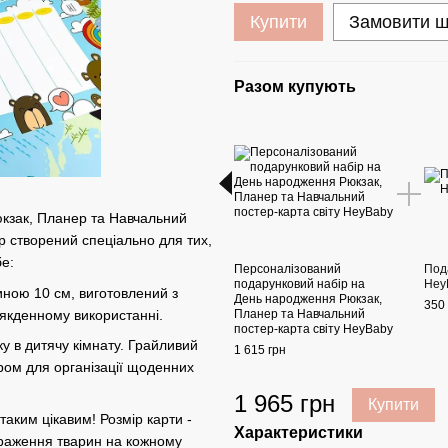
Купити
Замовити 
Разом купують
кзак, Планер та Навчальний
р створений спеціально для тих,
бе:
Персоналізований
Под
подарунковий набір на
Hey
иною 10 см, виготовлений з
День народження Рюкзак,
350 
сякденному використанні.
Планер та Навчальний
постер-карта світу HeyBaby
у в дитячу кімнату. Грайливий
1 615 грн
ром для організації щоденних
1 965 грн
Купити
таким цікавим! Розмір карти -
Характеристики
ображення тварин на кожному