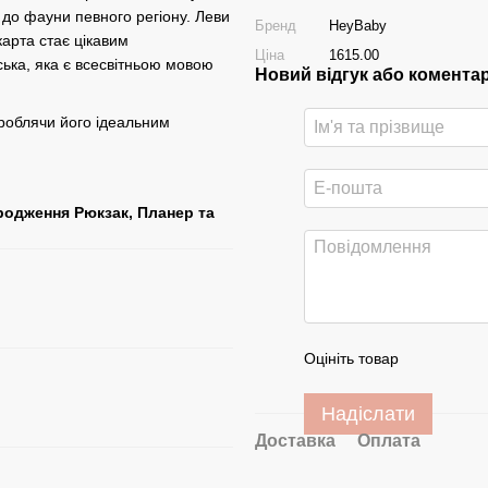
 до фауни певного регіону. Леви
Бренд
HeyBaby
 карта стає цікавим
Ціна
1615.00
ська, яка є всесвітньою мовою
Новий відгук або комента
 роблячи його ідеальним
родження Рюкзак, Планер та
Оцініть товар
Надіслати
Доставка
Оплата