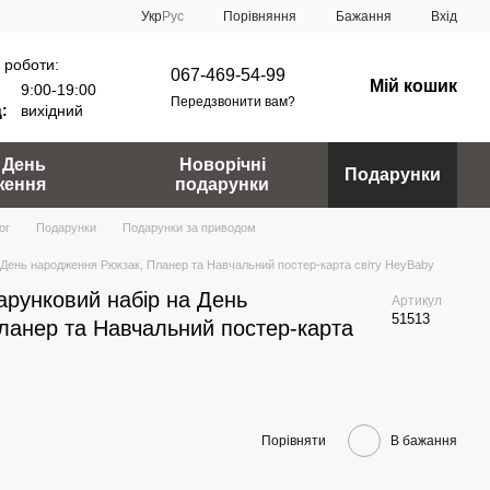
Порівняння
Укр
Рус
Бажання
Вхід
 роботи:
067-469-54-99
Мій кошик
9:00-19:00
Передзвонити вам?
:
вихідний
 День
Новорічні
Подарунки
ження
подарунки
ог
Подарунки
Подарунки за приводом
 День народження Рюкзак, Планер та Навчальний постер-карта світу HeyBaby
арунковий набір на День
Артикул
51513
ланер та Навчальний постер-карта
Порівняти
В бажання