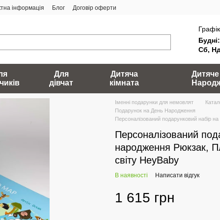
ктна інформація
Блог
Договір оферти
Графік
Будні:
Сб, Нд
ля
Для
Дитяча
Дитяче
чиків
дівчат
кімната
Народ
Іменні подарунки для немовлят
Катал
Подарунок на День Народження
Персоналізований подарунковий набір на
Персоналізований под
народження Рюкзак, П
світу HeyBaby
В наявності
Написати відгук
1 615 грн