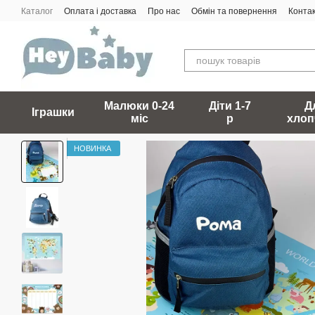
Перейти до основного контенту
Каталог
Оплата і доставка
Про нас
Обмін та повернення
Конта
Малюки 0-24
Діти 1-7
Д
Іграшки
міс
р
хлоп
НОВИНКА