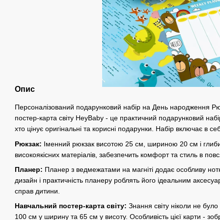
Опис
Персоналізований подарунковий набір на День народження Рю
постер-карта світу HeyBaby - це практичний подарунковий набі
хто цінує оригінальні та корисні подарунки. Набір включає в се
Рюкзак:
Іменний рюкзак висотою 25 см, шириною 20 см і глиб
високоякісних матеріалів, забезпечить комфорт та стиль в пов
Планер:
Планер з ведмежатами на магніті додає особливу нотк
дизайн і практичність планеру роблять його ідеальним аксесуа
справ дитини.
Навчальний постер-карта світу:
Знання світу ніколи не було 
100 см у ширину та 65 см у висоту. Особливість цієї карти - з