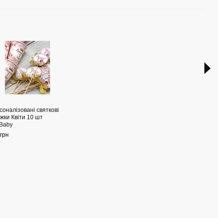
Раз
соналізовані святкові
Перс
жки Квіти 10 шт
стака
Baby
День
шт H
грн
25 гр
62