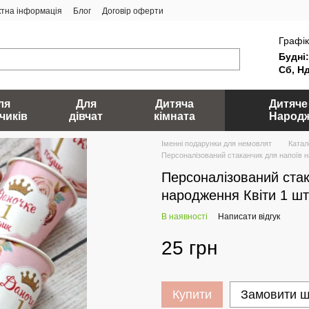
ктна інформація
Блог
Договір оферти
Графік
Будні:
Сб, Нд
ля
Для
Дитяча
Дитяче
чиків
дівчат
кімната
Народ
Іменні подарунки для немовлят
Катал
Персоналізований стаканчик для напоїв 
Персоналізований стак
народження Квіти 1 ш
В наявності
Написати відгук
25 грн
Купити
Замовити 