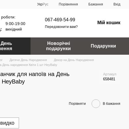
Порівняння
Укр
Рус
Бажання
Вхід
 роботи:
067-469-54-99
Мій кошик
9:00-19:00
Передзвонити вам?
:
вихідний
 День
Новорічні
Подарунки
ження
подарунки
ог
Дитяче День Народження
Декор на День Народження
на День народження Квіти 1 шт HeyBaby
анчик для напоїв на День
Артикул
658481
т HeyBaby
Порівняти
В бажання
швидко