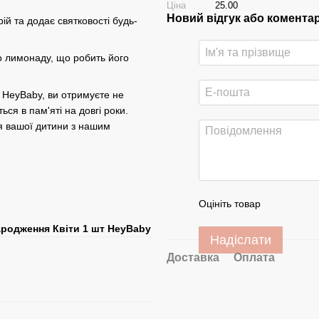
Ціна
25.00
Новий відгук або комента
ій та додає святковості будь-
 до лимонаду, що робить його
 HeyBaby, ви отримуєте не
ся в пам'яті на довгі роки.
я вашої дитини з нашим
Оцініть товар
ародження Квіти 1 шт HeyBaby
Надіслати
Доставка
Оплата