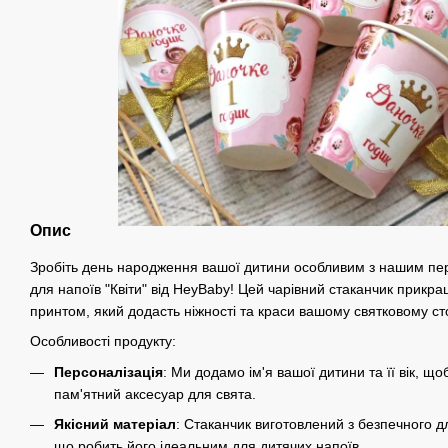
Опис
Зробіть день народження вашої дитини особливим з нашим пе
для напоїв "Квіти" від HeyBaby! Цей чарівний стаканчик прикр
принтом, який додасть ніжності та краси вашому святковому ст
Особливості продукту:
Персоналізація
: Ми додамо ім'я вашої дитини та її вік, що
пам'ятний аксесуар для свята.
Якісний матеріал
: Стаканчик виготовлений з безпечного д
що робить його ідеальним для дитячих напоїв.