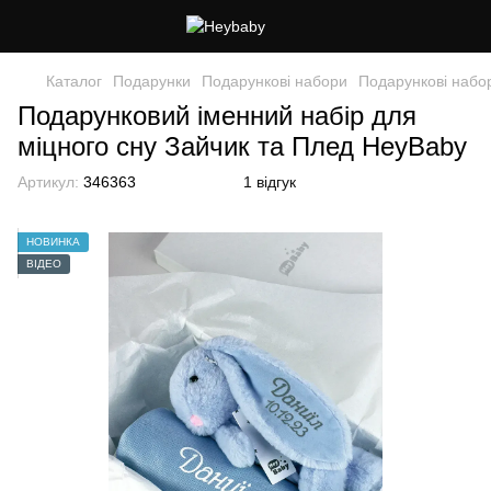
Каталог
Подарунки
Подарункові набори
Подарункові набор
Подарунковий іменний набір для
міцного сну Зайчик та Плед HeyBaby
Артикул:
346363
1 відгук
НОВИНКА
ВІДЕО