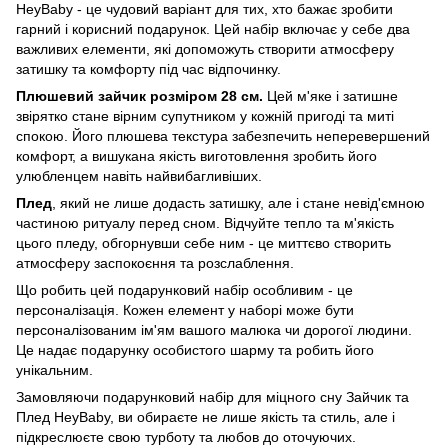
HeyBaby - це чудовий варіант для тих, хто бажає зробити
гарний і корисний подарунок. Цей набір включає у себе два
важливих елементи, які допоможуть створити атмосферу
затишку та комфорту під час відпочинку.
Плюшевий зайчик розміром 28 см.
Цей м'яке і затишне
звірятко стане вірним супутником у кожній пригоді та миті
спокою. Його плюшева текстура забезпечить неперевершений
комфорт, а вишукана якість виготовлення зробить його
улюбленцем навіть найвибагливіших.
Плед
, який не лише додасть затишку, але і стане невід'ємною
частиною ритуалу перед сном. Відчуйте тепло та м'якість
цього пледу, обгорнувши себе ним - це миттєво створить
атмосферу заспокоєння та розслаблення.
Що робить цей подарунковий набір особливим - це
персоналізація. Кожен елемент у наборі може бути
персоналізованим ім'ям вашого малюка чи дорогої людини.
Це надає подарунку особистого шарму та робить його
унікальним.
Замовляючи подарунковий набір для міцного сну Зайчик та
Плед HeyBaby, ви обираєте не лише якість та стиль, але і
підкреслюєте свою турботу та любов до оточуючих.