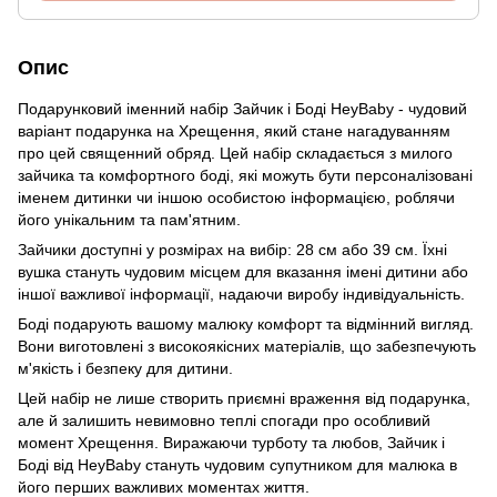
Опис
Подарунковий іменний набір Зайчик і Боді HeyBaby - чудовий
варіант подарунка на Хрещення, який стане нагадуванням
про цей священний обряд. Цей набір складається з милого
зайчика та комфортного боді, які можуть бути персоналізовані
іменем дитинки чи іншою особистою інформацією, роблячи
його унікальним та пам'ятним.
Зайчики доступні у розмірах на вибір: 28 см або 39 см. Їхні
вушка стануть чудовим місцем для вказання імені дитини або
іншої важливої інформації, надаючи виробу індивідуальність.
Боді подарують вашому малюку комфорт та відмінний вигляд.
Вони виготовлені з високоякісних матеріалів, що забезпечують
м'якість і безпеку для дитини.
Цей набір не лише створить приємні враження від подарунка,
але й залишить невимовно теплі спогади про особливий
момент Хрещення. Виражаючи турботу та любов, Зайчик і
Боді від HeyBaby стануть чудовим супутником для малюка в
його перших важливих моментах життя.