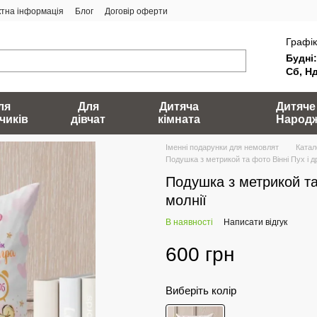
ктна інформація
Блог
Договір оферти
Графік
Будні:
Сб, Нд
ля
Для
Дитяча
Дитяче
чиків
дівчат
кімната
Народ
Іменні подарунки для немовлят
Катал
Подушка з метрикой та фото Вінні Пух і др
Подушка з метрикой та 
молнії
В наявності
Написати відгук
600 грн
Виберіть колір