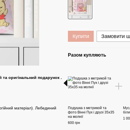
Купити
Замовити 
Разом купляють
 та оригінальний подарунок .
ргійний матеріал). Лебединий
Подушка з метрикой та
Мус
фото Вінні Пух і друзі 35х35
біл
на молнії
1 00
600 грн