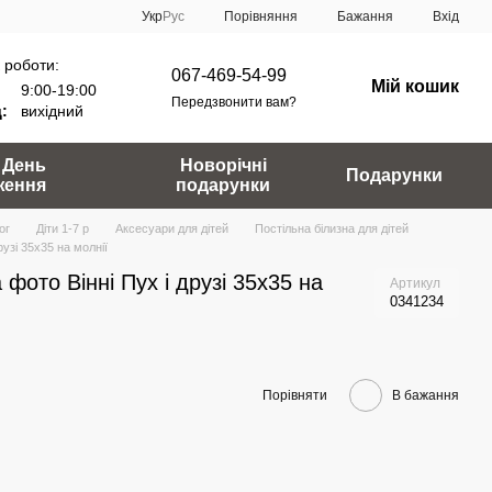
Порівняння
Укр
Рус
Бажання
Вхід
 роботи:
067-469-54-99
Мій кошик
9:00-19:00
Передзвонити вам?
:
вихідний
 День
Новорічні
Подарунки
ження
подарунки
ог
Діти 1-7 р
Аксесуари для дітей
Постільна білизна для дітей
узі 35х35 на молнії
фото Вінні Пух і друзі 35х35 на
Артикул
0341234
Порівняти
В бажання