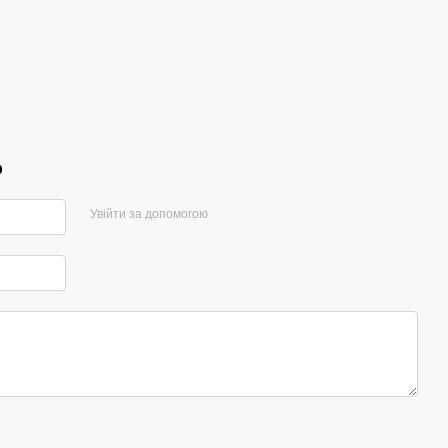
2 
р
Увійти за допомогою