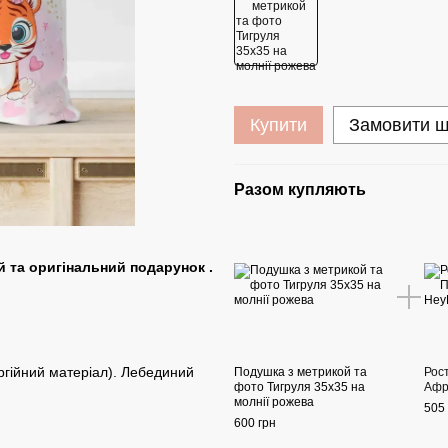
Купити
Замовити 
Разом купляють
 та оригінальний подарунок .
ргійний матеріал). Лебединий
Подушка з метрикой та
Рос
фото Тигруля 35х35 на
Афр
молнії рожева
505 
600 грн