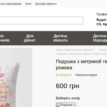
ктна інформація
Блог
Договір оферти
Графік
Будні:
Сб, Нд
ля
Для
Дитяча
Дитяче
чиків
дівчат
кімната
Народ
Іменні подарунки для немовлят
Катал
Подушка з метрикой та фото Тигруля 35х
Подушка з метрикой та
рожева
В наявності
Написати відгук
600 грн
Виберіть колір