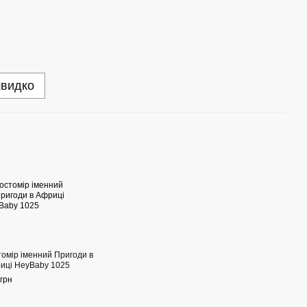
швидко
томір іменний Пригоди в
иці HeyBaby 1025
грн