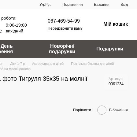
Порівняння
Укр
Рус
Бажання
Вхід
 роботи:
067-469-54-99
Мій кошик
9:00-19:00
Передзвонити вам?
:
вихідний
 День
Новорічні
Подарунки
ження
подарунки
ог
Діти 1-7 р
Аксесуари для дітей
Постільна білизна для дітей
35 на молнії рожева
 фото Тигруля 35х35 на молнії
Артикул
0061234
Порівняти
В бажання