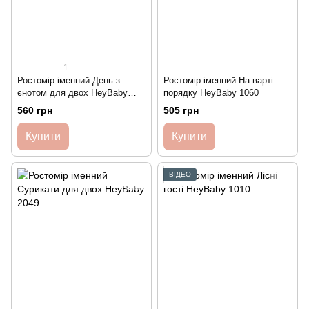
1
Ростомір іменний День з
Ростомір іменний На варті
єнотом для двох HeyBaby
порядку HeyBaby 1060
2019(3)
560 грн
505 грн
Купити
Купити
ВІДЕО