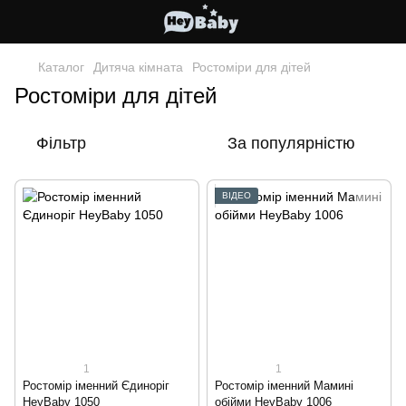
Каталог
Дитяча кімната
Ростоміри для дітей
Ростоміри для дітей
Фільтр
За популярністю
ВІДЕО
1
1
Ростомір іменний Єдиноріг
Ростомір іменний Мамині
HeyBaby 1050
обійми HeyBaby 1006