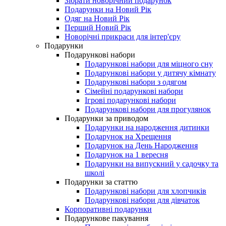
Зібрати новорічний подарунок
Подарунки на Новий Рік
Одяг на Новий Рік
Перший Новий Рік
Новорічні прикраси для інтер'єру
Подарунки
Подарункові набори
Подарункові набори для міцного сну
Подарункові набори у дитячу кімнату
Подарункові набори з одягом
Сімейні подарункові набори
Ігрові подарункові набори
Подарункові набори для прогулянок
Подарунки за приводом
Подарунки на народження дитинки
Подарунок на Хрещення
Подарунок на День Народження
Подарунок на 1 вересня
Подарунки на випускний у садочку та
школі
Подарунки за статтю
Подарункові набори для хлопчиків
Подарункові набори для дівчаток
Корпоративні подарунки
Подарункове пакування