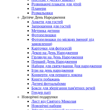
Розвиваючі плакати для дітей
Планери
Розмальовки
Дитяче День Народження
Анкети для гостей
Запрошення для гостей
Метрика дитини
Фотопелюшки
Фотопелюшки по місяцях іменні( під
замовлення)
Карточки для фотосесій
Декор на День Народження
Гірлянди на День Народження
Перший День Народження
Набори для святкування Дня народження
Ігри на день народження
Конверти для першого локона
Книги побажань
Дитячі фотоальбоми
Бокси для зберігання пам'ятних речей
Гендер паті
Новорічні подарунки
Лист від Cвятого Миколая
Новорічні набори