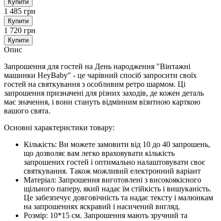
Купити
1 485 грн
Купити
1 720 грн
Купити
Опис
Запрошення для гостей на День народження "Вінтажні
машинки HeyBaby" - це чарівний спосіб запросити своїх
гостей на святкування з особливим ретро шармом. Ці
запрошення призначені для різних заходів, де кожен деталь
має значення, і вони стануть відмінним візитною карткою
вашого свята.
Основні характеристики товару:
Кількість: Ви можете замовити від 10 до 40 запрошень,
що дозволяє вам легко враховувати кількість
запрошених гостей і оптимально налаштовувати своє
святкування. Також можливий електронний варіант
Матеріал: Запрошення виготовлені з високоякісного
щільного паперу, який надає їм стійкість і вишуканість.
Це забезпечує довговічність та надає тексту і малюнкам
на запрошеннях яскравий і насичений вигляд.
Розмір: 10*15 см. Запрошення мають зручний та