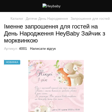
Каталог
Дитяче День Народження
Запрошення для гостей
Іменне запрошення для гостей на
День Народження HeyBaby Зайчик з
морквинкою
Артикул:
4001
Написати відгук
НОВИНКА