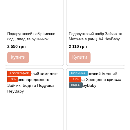
Подарунковий набір іменне
Подарунковий набір Зайчик та
боді, плед та рушничок
Метрика в рамці А4 HeyBaby
HeyBaby
2 550 грн
2 110 грн
Купити
Купити
РОЗПРОДАЖ
НОВИНКА
−9%
−17%
ВІДЕО