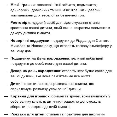
М'які іграшки
: плюшеві ніжні зайчата, ведмежата,
єдиноріжки, дракончик та інші м’які іграшки - ідеальні
компаньйони для веселої та безпечної гри.
Ростоміри
: чудовий засіб для відстежування етапів
зростання вашої дитини, який стане яскравим елементом
декору дитячої кімнати.
Новорічні подарунки
: подарунки до Різдва, дня Святого
Миколая та Нового року, що створять казкову атмосферу у
вашому домі.
Подарунки на День народження
: великий вибір ідей
подарунків до особливого дня вашої дитини.
Декор на день народження
: створіть незабутнє свято для
вашої дитини, яке вона пам’ятатиме все життя.
Дитячі книжки
: святкові розважальні книжки, що
сприятимуть розвитку уяви вашої дитини.
Корзини для іграшок
: об'ємні та зручні, вони вміщують у
себе велику кількість дитячих іграшок та допоможуть
зберегти порядок в дитячій кімнаті.
Рюкзаки для дітей
: стильні та практичні для школи чи