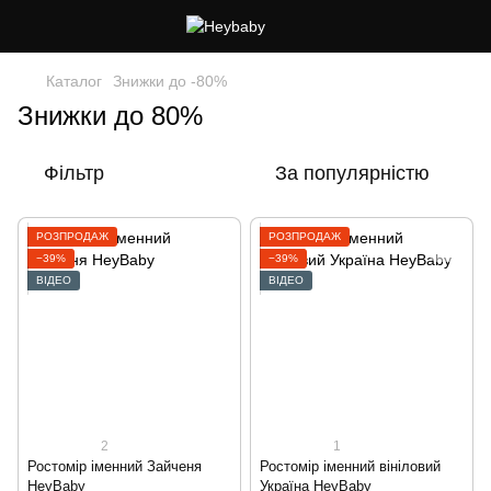
Каталог
Знижки до -80%
Знижки до 80%
Фільтр
За популярністю
РОЗПРОДАЖ
РОЗПРОДАЖ
−39%
−39%
ВІДЕО
ВІДЕО
2
1
Ростомір іменний Зайченя
Ростомір іменний вініловий
HeyBaby
Україна HeyBaby