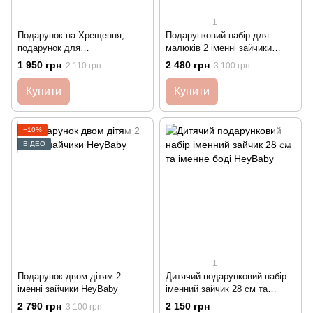
1
Подарунок на Хрещення,
Подарунковий набір для
подарунок для
малюків 2 іменні зайчики
новонародженого зайчик та
HeyBaby
1 950 грн
2 480 грн
2 110 грн
3 100 грн
іграшка-комфортер HeyBaby
Купити
Купити
−10%
ВІДЕО
1
Подарунок двом дітям 2
Дитячий подарунковий набір
іменні зайчики HeyBaby
іменний зайчик 28 см та
іменне боді HeyBaby
2 790 грн
2 150 грн
3 100 грн