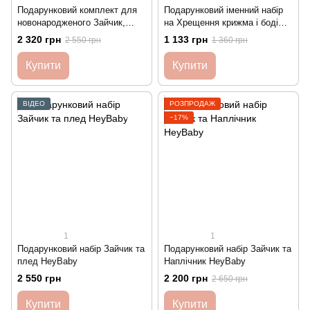
Подарунковий комплект для
Подарунковий іменний набір
новонародженого Зайчик,
на Хрещення крижма і боді
Боді та Подушка HeyBaby
HeyBaby
2 320 грн
1 133 грн
2 550 грн
1 360 грн
Купити
Купити
ВІДЕО
РОЗПРОДАЖ
−17%
1
1
Подарунковий набір Зайчик та
Подарунковий набір Зайчик та
плед HeyBaby
Наплічник HeyBaby
2 550 грн
2 200 грн
2 650 грн
Купити
Купити