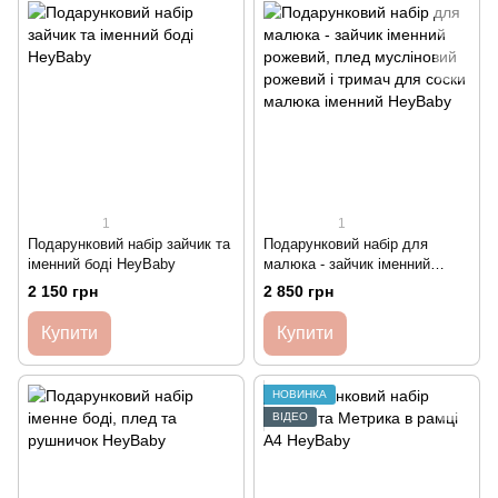
1
1
Подарунковий набір зайчик та
Подарунковий набір для
іменний боді HeyBaby
малюка - зайчик іменний
рожевий, плед мусліновий
2 150 грн
2 850 грн
рожевий і тримач для соски
малюка іменний HeyBaby
Купити
Купити
НОВИНКА
ВІДЕО