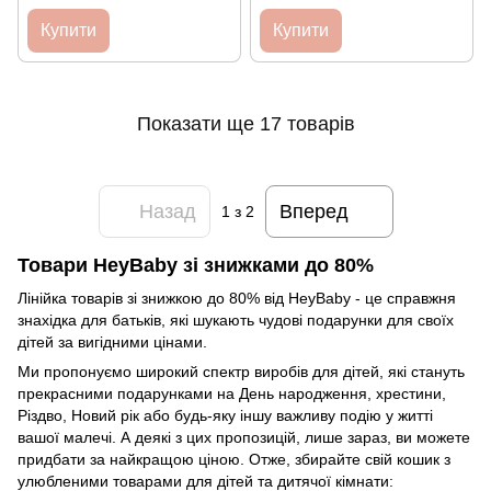
Купити
Купити
Показати ще 17 товарів
Назад
Вперед
1
з 2
Товари HeyBaby зі знижками до 80%
Лінійка товарів зі знижкою до 80% від HeyBaby - це справжня
знахідка для батьків, які шукають чудові подарунки для своїх
дітей за вигідними цінами.
Ми пропонуємо широкий спектр виробів для дітей, які стануть
прекрасними подарунками на День народження, хрестини,
Різдво, Новий рік або будь-яку іншу важливу подію у житті
вашої малечі. А деякі з цих пропозицій, лише зараз, ви можете
придбати за найкращою ціною. Отже, збирайте свій кошик з
улюбленими товарами для дітей та дитячої кімнати: