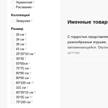
Украинская
1
Рисование
1
Коллекция
Зверушки
1
Именные товары
Размер
28 см
3
С гордостью представляе
34 см
1
разнообразные игрушки,
39 см
4
запоминающейся. Окутанн
43 см
2
детства.
25*20*10 см
5
30*30
2
55*60см
1
Итак, товары для дет
75*75 см
1
80*80 см
3
80*90 см
1
Мягкие игрушки.
Одним 
80*100 см
11
приятели не только раду
101 см
1
Рюкзаки с нанесением 
40*30*15 см
5
Именные ростомеры.
О
35*35 см
91
Пледы.
У нас вы найдете
75*100 см
1
комфортным и уютным.