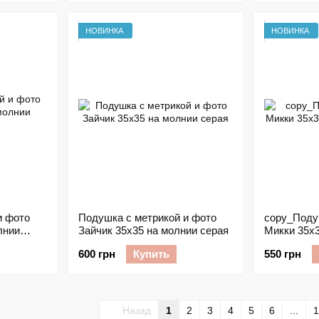
НОВИНКА
НОВИНКА
Подушка с метрикой и фото
copy_Поду
лнии
Зайчик 35х35 на молнии серая
Микки 35х
голубая
600 грн
Купить
550 грн
Назад
1
2
3
4
5
6
...
1