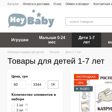
Перейти к основному контенту
Каталог
Оплата и доставка
О нас
Обмен и возврат
Контактная
Малыши 0-24
Дети 1-7
Игрушки
мес
лет
м
Именные подарки для детей
Каталог
Дети 1-7 лет
Товары для детей 1-7 лет
Цена, грн
РАСПРОДАЖА
От Цена, грн
До Цена, грн
−39%
OK
ВИДЕО
Количество элементов в
наборе
1 шт.
18
2 шт.
11