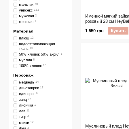
мальчик
70
унисекс
132
Именной мягкий зайка 
мужская
2
розовый 28 см HeyBa
женская
1
1 550 грн
Купить
Материал
плюш
12
водоотталкивающая
ткань
10
50% хлопок 50% акрил
1
муслин
8
100% хлопок
10
Персонаж
медведь
14
динозаврик
17
единорог
6
заяц
25
лисичка
1
лев
11
тигр
4
микки
12
Муслиновый плед He
фея
2