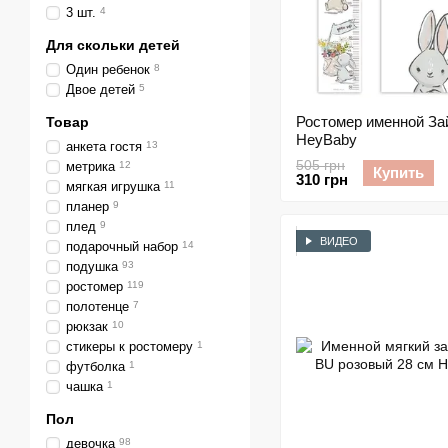
3 шт.
4
Для скольки детей
Один ребенок
8
Двое детей
5
Ростомер именной За
Товар
HeyBaby
анкета гостя
13
505 грн
метрика
12
Купить
310 грн
мягкая игрушка
11
планер
9
плед
9
ВИДЕО
подарочный набор
14
подушка
93
ростомер
119
полотенце
7
рюкзак
10
стикеры к ростомеру
1
футболка
1
чашка
1
Пол
девочка
98