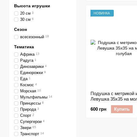
Высота игрушки
20 см
3
НОВИНКА
30 см
6
Сезон
всесезонный
18
Тематика
Африка
13
Радуга
1
Динозаврики
4
Единорожки
9
Еда
1
Космос
4
Морская
10
Подушка с метрикой и фото
Мультфильмы
14
Левушка 35х35 на мо
Принцессы
8
голубая
600 грн
Купить
Природа
3
Спорт
2
Супергерои
4
Звери
65
Транспорт
14