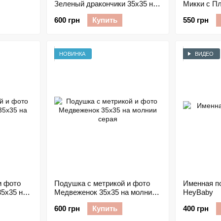
Зеленый дракончики 35х35 на
Микки с Пл
молнии
молнии го
600 грн
Купить
550 грн
НОВИНКА
ВИДЕО
и фото
Подушка с метрикой и фото
Именная п
35х35 на
Медвеженок 35х35 на молнии
HeyBaby
серая
600 грн
Купить
400 грн