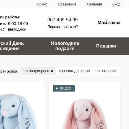
Сравнение
Укр
Рус
Желания
Вход
ик работы:
067-469-54-99
Мой заказ
ие:
9:00-19:00
Перезвонить вам?
Вс:
выходной
тский День
Новогодние
Подарки
ождения
подарки
по популярности
сначала дешевле
по названию
ртировка:
ВИДЕО