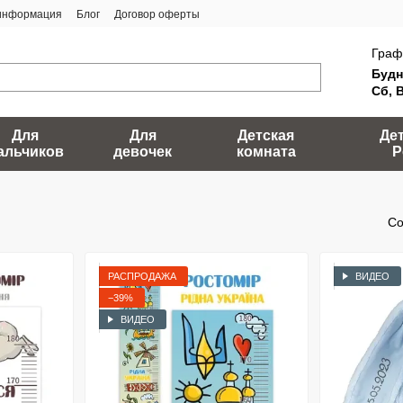
 информация
Блог
Договор оферты
Граф
Будн
Сб, 
Для
Для
Детская
Де
альчиков
девочек
комната
Р
Со
РАСПРОДАЖА
ВИДЕО
−39%
ВИДЕО