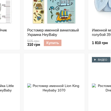
йчик
Ростомер именной виниловый
Именной м
Украина HeyBaby
голубой 3
505 грн
Купить
1 810 грн
310 грн
ВИДЕО