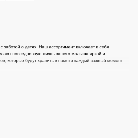
 заботой о детях. Наш ассортимент включает в себя
делают повседневную жизнь вашего малыша яркой и
ов, которые будут хранить в памяти каждый важный момент
рых можно указать имя вашего ребенка. Эти милые плюшевые
оящим другом.
, который, несомненно, порадует его.
та и заботы.
созданных специально для того, чтобы сделать отдых ребенка