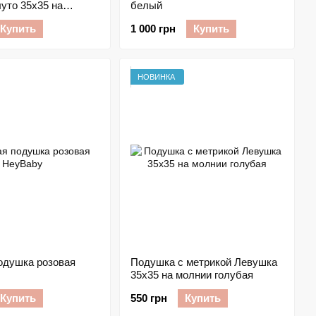
уто 35х35 на
белый
лубая
Купить
1 000 грн
Купить
НОВИНКА
одушка розовая
Подушка с метрикой Левушка
35х35 на молнии голубая
Купить
550 грн
Купить