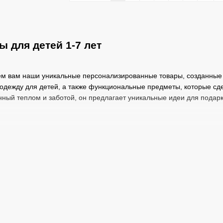
 для детей 1-7 лет
м вам наши уникальные персонализированные товары, созданные с
 одежду для детей, а также функциональные предметы, которые с
ый теплом и заботой, он предлагает уникальные идеи для подарк
ей 1-7 лет от HeyBaby, это:
из наших особых предложений являются мягкие игрушки, на кото
ют взгляд, но и создают особую связь с ребенком, становясь наст
имени ребенка
– особенный и индивидуальный подарок для малыша
ни не только украсят детскую комнату, но и создадут атмосферу ую
 разнообразный ассортимент пледов различных текстур и цветов, 