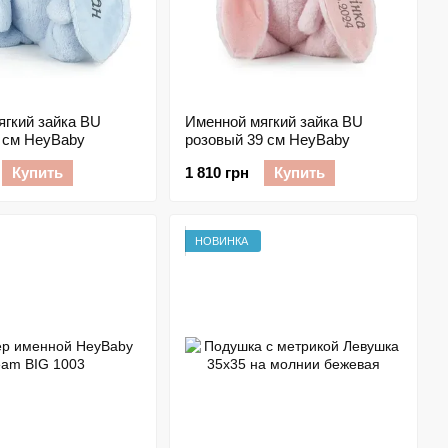
ягкий зайка BU
Именной мягкий зайка BU
9 см HeyBaby
розовый 39 см HeyBaby
Купить
1 810 грн
Купить
НОВИНКА