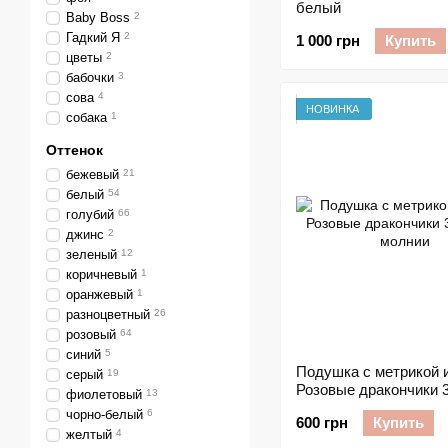
белый
Baby Boss
2
Гадкий Я
2
1 000 грн
Купить
цветы
2
бабочки
3
сова
4
НОВИНКА
собака
1
Оттенок
бежевый
21
белый
54
голубий
66
джинс
2
зеленый
12
коричневый
1
оранжевый
1
разноцветный
26
розовый
64
синий
5
Подушка с метрикой 
серый
19
Розовые дракончики 
фиолетовый
13
молнии
чорно-белый
6
600 грн
Купить
желтый
4