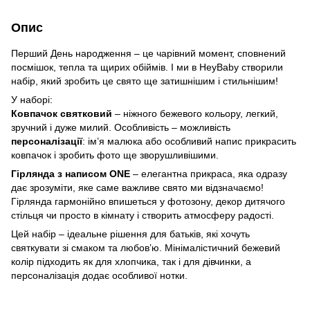
Опис
Перший День народження – це чарівний момент, сповнений
посмішок, тепла та щирих обіймів. І ми в HeyBaby створили
набір, який зробить це свято ще затишнішим і стильнішим!
У наборі:
Ковпачок святковий
– ніжного бежевого кольору, легкий,
зручний і дуже милий. Особливість – можливість
персоналізації
: ім’я малюка або особливий напис прикрасить
ковпачок і зробить фото ще зворушливішими.
Гірлянда з написом ONE
– елегантна прикраса, яка одразу
дає зрозуміти, яке саме важливе свято ми відзначаємо!
Гірлянда гармонійно впишеться у фотозону, декор дитячого
стільця чи просто в кімнату і створить атмосферу радості.
Цей набір – ідеальне рішення для батьків, які хочуть
святкувати зі смаком та любов’ю. Мінімалістичний бежевий
колір підходить як для хлопчика, так і для дівчинки, а
персоналізація додає особливої нотки.