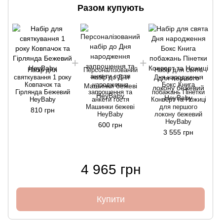
Разом купують
Набір для
Персоналізований
Набір для свята
святкування 1 року
набір до Дня
Дня народження
Ковпачок та
народження
Бокс Книга
К
Гірлянда Бежевий
запрошення та
побажань Пінетки
HeyBaby
анкети гостя
Конверт та Ножиці
Машинки бежеві
для першого
810 грн
HeyBaby
локону бежевий
HeyBaby
600 грн
3 555 грн
4 965 грн
Купити