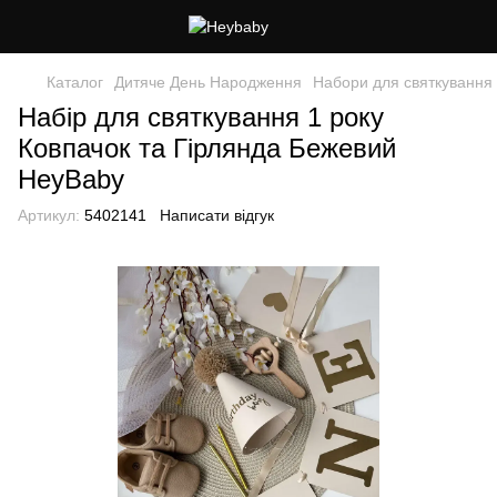
Каталог
Дитяче День Народження
Набори для святкування
Набір для святкування 1 року
Ковпачок та Гірлянда Бежевий
HeyBaby
Артикул:
5402141
Написати відгук