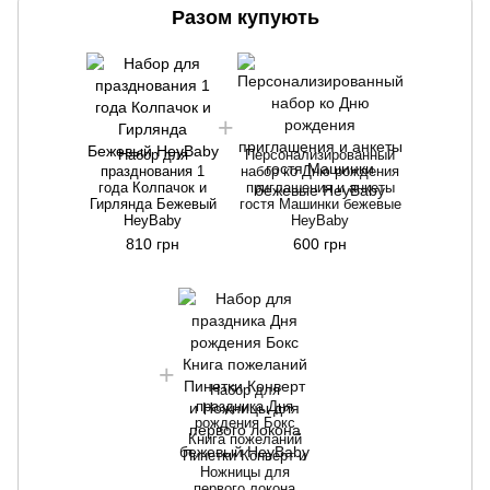
Разом купують
Набор для
Персонализированный
празднования 1
набор ко Дню рождения
года Колпачок и
приглашения и анкеты
Гирлянда Бежевый
гостя Машинки бежевые
HeyBaby
HeyBaby
810 грн
600 грн
Набор для
праздника Дня
рождения Бокс
Книга пожеланий
Пинетки Конверт и
Ножницы для
первого локона