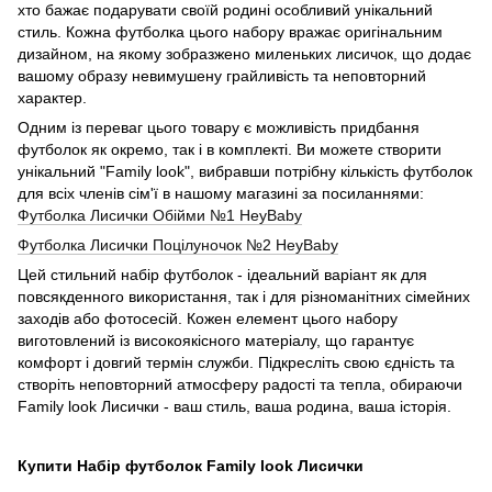
хто бажає подарувати своїй родині особливий унікальний
стиль. Кожна футболка цього набору вражає оригінальним
дизайном, на якому зобразжено миленьких лисичок, що додає
вашому образу невимушену грайливість та неповторний
характер.
Одним із переваг цього товару є можливість придбання
футболок як окремо, так і в комплекті. Ви можете створити
унікальний "Family look", вибравши потрібну кількість футболок
для всіх членів сім'ї в нашому магазині за посиланнями:
Футболка Лисички Обійми №1 HeyBaby
Футболка Лисички Поцілуночок №2 HeyBaby
Цей стильний набір футболок - ідеальний варіант як для
повсякденного використання, так і для різноманітних сімейних
заходів або фотосесій. Кожен елемент цього набору
виготовлений із високоякісного матеріалу, що гарантує
комфорт і довгий термін служби. Підкресліть свою єдність та
створіть неповторний атмосферу радості та тепла, обираючи
Family look Лисички - ваш стиль, ваша родина, ваша історія.
Купити Набір футболок Family look Лисички