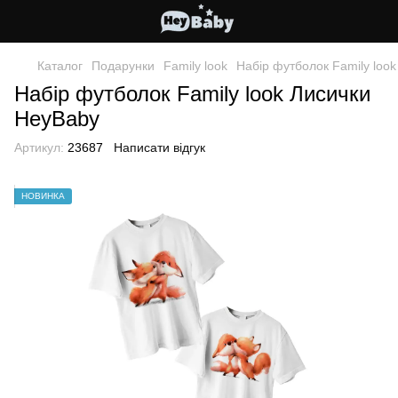
Каталог
Подарунки
Family look
Набір футболок Family loo
Набір футболок Family look Лисички
HeyBaby
Артикул:
23687
Написати відгук
НОВИНКА