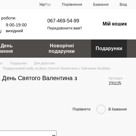
Порівняння
Укр
Рус
Бажання
Вхід
 роботи:
067-469-54-99
Мій кошик
9:00-19:00
Передзвонити вам?
:
вихідний
 День
Новорічні
Подарунки
ження
подарунки
ог
Подарунки
Для дорослих
Подарунковий набір на День Святого Валентина з Зайчиком HeyBaby
 День Святого Валентина з
Артикул
231125
Порівняти
В бажання