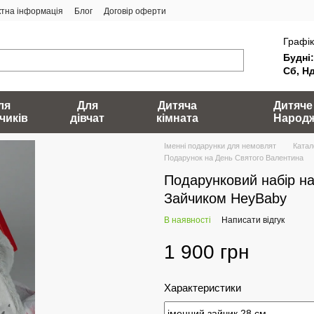
ктна інформація
Блог
Договір оферти
Графік
Будні:
Сб, Нд
ля
Для
Дитяча
Дитяче
чиків
дівчат
кімната
Народ
Іменні подарунки для немовлят
Катал
Подарунок на День Святого Валентина
Подарунковий набір на
Зайчиком HeyBaby
В наявності
Написати відгук
1 900 грн
Характеристики