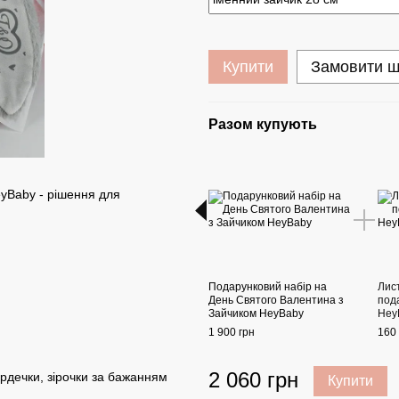
Купити
Замовити 
Разом купують
yBaby - рішення для
Подарунковий набір на
Лист
День Святого Валентина з
под
Зайчиком HeyBaby
Hey
1 900 грн
160 
2 060 грн
рдечки, зірочки за бажанням
Купити