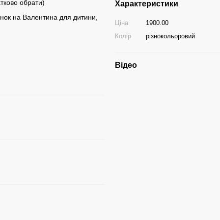
атково обрати)
Характеристики
унок на Валентина для дитини,
Ціна
1900.00
Колір
різнокольоровий
Відео