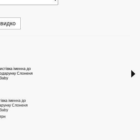
швидко
Раз
івка іменна до
Пода
арунку Слоненя
День
Baby
Зайч
грн
1 900
4 