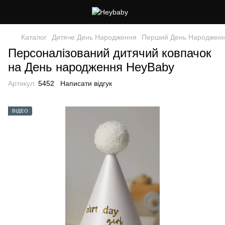
Каталог
Дитяче День Народження
Перший День Народжен
Персоналізований дитячий ковпачок
на День народження HeyBaby
Артикул:
5452
Написати відгук
ВІДЕО