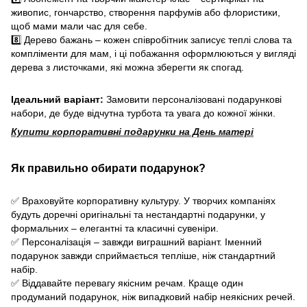
живопис, гончарство, створення парфумів або флористики,
щоб мами мали час для себе.
8️⃣ Дерево бажань – кожен співробітник записує теплі слова та
компліменти для мам, і ці побажання оформлюються у вигляді
дерева з листочками, які можна зберегти як спогад.
Ідеальний варіант:
Замовити персоналізовані подарункові
набори, де буде відчутна турбота та увага до кожної жінки.
Купити корпоративні подарунки на День матері
Як правильно обирати подарунок?
✅ Враховуйте корпоративну культуру. У творчих компаніях
будуть доречні оригінальні та нестандартні подарунки, у
формальних – елегантні та класичні сувеніри.
✅ Персоналізація – завжди виграшний варіант. Іменний
подарунок завжди сприймається тепліше, ніж стандартний
набір.
✅ Віддавайте перевагу якісним речам. Краще один
продуманий подарунок, ніж випадковий набір неякісних речей.