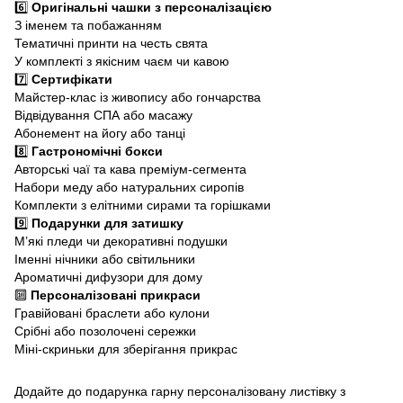
6️⃣
Оригінальні чашки з персоналізацією
З іменем та побажанням
Тематичні принти на честь свята
У комплекті з якісним чаєм чи кавою
7️⃣
Сертифікати
Майстер-клас із живопису або гончарства
Відвідування СПА або масажу
Абонемент на йогу або танці
8️⃣
Гастрономічні бокси
Авторські чаї та кава преміум-сегмента
Набори меду або натуральних сиропів
Комплекти з елітними сирами та горішками
9️⃣
Подарунки для затишку
М’які пледи чи декоративні подушки
Іменні нічники або світильники
Ароматичні дифузори для дому
🔟
Персоналізовані прикраси
Гравійовані браслети або кулони
Срібні або позолочені сережки
Міні-скриньки для зберігання прикрас
Додайте до подарунка гарну персоналізовану листівку з