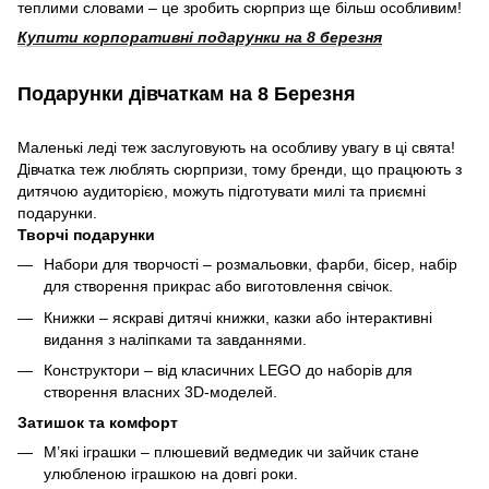
теплими словами – це зробить сюрприз ще більш особливим!
Купити корпоративні подарунки на 8 березня
Подарунки дівчаткам на 8 Березня
Маленькі леді теж заслуговують на особливу увагу в ці свята!
Дівчатка теж люблять сюрпризи, тому бренди, що працюють з
дитячою аудиторією, можуть підготувати милі та приємні
подарунки.
Творчі подарунки
Набори для творчості – розмальовки, фарби, бісер, набір
для створення прикрас або виготовлення свічок.
Книжки – яскраві дитячі книжки, казки або інтерактивні
видання з наліпками та завданнями.
Конструктори – від класичних LEGO до наборів для
створення власних 3D-моделей.
Затишок та комфорт
М’які іграшки – плюшевий ведмедик чи зайчик стане
улюбленою іграшкою на довгі роки.