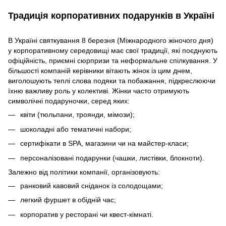
Традиція корпоративних подарунків в Україні
В Україні святкування 8 березня (Міжнародного жіночого дня)
у корпоративному середовищі має свої традиції, які поєднують
офіційність, приємні сюрпризи та неформальне спілкування. У
більшості компаній керівники вітають жінок із цим днем,
виголошують теплі слова подяки та побажання, підкреслюючи
їхню важливу роль у колективі. Жінки часто отримують
символічні подаруночки, серед яких:
квіти (тюльпани, троянди, мімози);
шоколадні або тематичні набори;
сертифікати в SPA, магазини чи на майстер-класи;
персоналізовані подарунки (чашки, листівки, блокноти).
Залежно від політики компанії, організовують:
ранковий кавовий сніданок із солодощами;
легкий фуршет в обідній час;
корпоратив у ресторані чи квест-кімнаті.