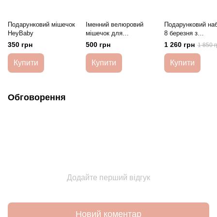
Подарунковий мішечок
Іменний велюровий
Подарунковий наб
HeyBaby
мішечок для
8 березня з
подарунків HeyBaby
Ведмедиком Hey
350 грн
500 грн
1 260 грн
1 850 г
Купити
Купити
Купити
Обговорення
Додайте перший відгук
Новий коментар