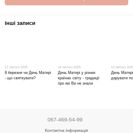
Інші записи
17 лютого 2025
14 лютого 2025
13 лютого 202
8 березня чи День Матері
День Матері у різних
День Матері
- що святкувати?
країнах світу - традиції
дарувати п
про які Ви не знали
067-469-54-99
Контактна інформація