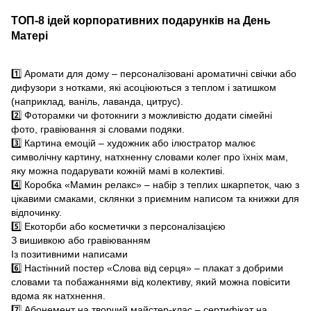
ТОП-8 ідей корпоративних подарунків на День
Матері
1️⃣ Аромати для дому – персоналізовані ароматичні свічки або
дифузори з нотками, які асоціюються з теплом і затишком
(наприклад, ваніль, лаванда, цитрус).
2️⃣ Фоторамки чи фотокниги з можливістю додати сімейні
фото, гравіювання зі словами подяки.
3️⃣ Картина емоцій – художник або ілюстратор малює
символічну картину, натхненну словами колег про їхніх мам,
яку можна подарувати кожній мамі в колективі.
4️⃣ Коробка «Мамин релакс» – набір з теплих шкарпеток, чаю з
цікавими смаками, склянки з приємним написом та книжки для
відпочинку.
5️⃣ Екоторби або косметички з персоналізацією
З вишивкою або гравіюванням
Із позитивними написами
6️⃣ Настінний постер «Слова від серця» – плакат з добрими
словами та побажаннями від колективу, який можна повісити
вдома як натхнення.
7️⃣ Абонемент на творчий майстер-клас – сертифікат на