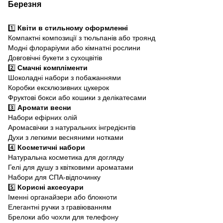
Березня
1️⃣
Квіти в стильному оформленні
Компактні композиції з тюльпанів або троянд
Модні флораріуми або кімнатні рослини
Довговічні букети з сухоцвітів
2️⃣
Смачні компліменти
Шоколадні набори з побажаннями
Коробки ексклюзивних цукерок
Фруктові бокси або кошики з делікатесами
3️⃣
Аромати весни
Набори ефірних олій
Аромасвічки з натуральних інгредієнтів
Духи з легкими весняними нотками
4️⃣
Косметичні набори
Натуральна косметика для догляду
Гелі для душу з квітковими ароматами
Набори для СПА-відпочинку
5️⃣
Корисні аксесуари
Іменні органайзери або блокноти
Елегантні ручки з гравіюванням
Брелоки або чохли для телефону