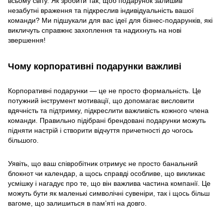
всьому світу. Як зробити так, щоб подарунок залишив
незабутні враження та підкреслив індивідуальність вашої
команди? Ми підшукали для вас ідеї для бізнес-подарунків, які
викличуть справжнє захоплення та надихнуть на нові
звершення!
Чому корпоративні подарунки важливі
Корпоративні подарунки — це не просто формальність. Це
потужний інструмент мотивації, що допомагає висловити
вдячність та підтримку, підкреслити важливість кожного члена
команди. Правильно підібрані брендовані подарунки можуть
підняти настрій і створити відчуття причетності до чогось
більшого.
Уявіть, що ваш співробітник отримує не просто банальний
блокнот чи календар, а щось справді особливе, що викликає
усмішку і нагадує про те, що він важлива частина компанії. Це
можуть бути як маленькі символічні сувеніри, так і щось більш
вагоме, що залишиться в пам’яті на довго.