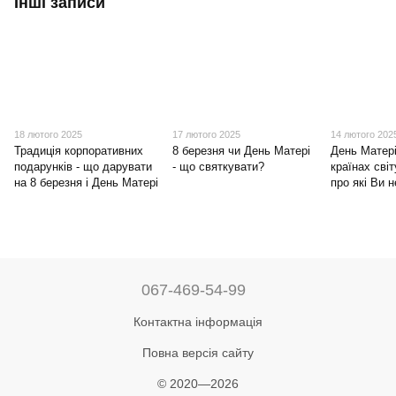
Інші записи
18 лютого 2025
17 лютого 2025
14 лютого 202
Традиція корпоративних
8 березня чи День Матері
День Матері
подарунків - що дарувати
- що святкувати?
країнах світ
на 8 березня і День Матері
про які Ви 
067-469-54-99
Контактна інформація
Повна версія сайту
© 2020—2026