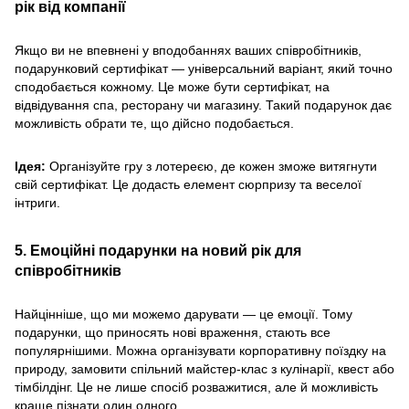
рік від компанії
Якщо ви не впевнені у вподобаннях ваших співробітників,
подарунковий сертифікат — універсальний варіант, який точно
сподобається кожному. Це може бути сертифікат, на
відвідування спа, ресторану чи магазину. Такий подарунок дає
можливість обрати те, що дійсно подобається.
Ідея:
Організуйте гру з лотереєю, де кожен зможе витягнути
свій сертифікат. Це додасть елемент сюрпризу та веселої
інтриги.
5. Емоційні подарунки на новий рік для
співробітників
Найцінніше, що ми можемо дарувати — це емоції. Тому
подарунки, що приносять нові враження, стають все
популярнішими. Можна організувати корпоративну поїздку на
природу, замовити спільний майстер-клас з кулінарії, квест або
тімбілдінг. Це не лише спосіб розважитися, але й можливість
краще пізнати один одного.