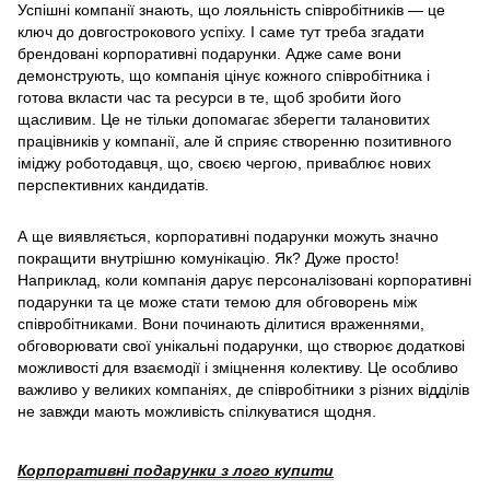
Успішні компанії знають, що лояльність співробітників — це
ключ до довгострокового успіху. І саме тут треба згадати
брендовані корпоративні подарунки. Адже саме вони
демонструють, що компанія цінує кожного співробітника і
готова вкласти час та ресурси в те, щоб зробити його
щасливим. Це не тільки допомагає зберегти талановитих
працівників у компанії, але й сприяє створенню позитивного
іміджу роботодавця, що, своєю чергою, приваблює нових
перспективних кандидатів.
А ще виявляється, корпоративні подарунки можуть значно
покращити внутрішню комунікацію. Як? Дуже просто!
Наприклад, коли компанія дарує персоналізовані корпоративні
подарунки та це може стати темою для обговорень між
співробітниками. Вони починають ділитися враженнями,
обговорювати свої унікальні подарунки, що створює додаткові
можливості для взаємодії і зміцнення колективу. Це особливо
важливо у великих компаніях, де співробітники з різних відділів
не завжди мають можливість спілкуватися щодня.
Корпоративні подарунки з лого купити