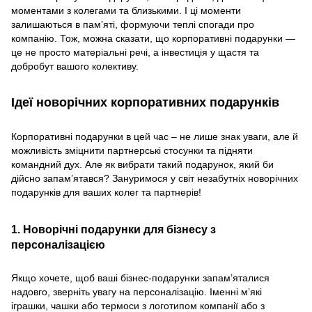
моментами з колегами та близькими. І ці моменти
залишаються в пам’яті, формуючи теплі спогади про
компанію. Тож, можна сказати, що корпоративні подарунки —
це не просто матеріальні речі, а інвестиція у щастя та
добробут вашого колективу.
Ідеї новорічних корпоративних подарунків
Корпоративні подарунки в цей час – не лише знак уваги, але й
можливість зміцнити партнерські стосунки та підняти
командний дух. Але як вибрати такий подарунок, який би
дійсно запам’ятався? Зануримося у світ незабутніх новорічних
подарунків для ваших колег та партнерів!
1. Новорічні подарунки для бізнесу з
персоналізацією
Якщо хочете, щоб ваші бізнес-подарунки запам’яталися
надовго, зверніть увагу на персоналізацію. Іменні м’які
іграшки, чашки або термоси з логотипом компанії або з