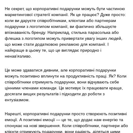
Не секрет, що корпоративні подарунки можуть бути частиною
маркетингової стратегії компанії. Як це працює? Дуже просто:
коли ви даруєте співробітникам, клієнтам або партнерам
подарунки з логотипом компанії, ви фактично збільшуєте
впізнаваність бренду. Наприклад, стильна парасолька або
флешка з логотипом можуть привертати увагу інших людей,
що може стати додатковою рекламою для компанії. І
найкраще в цьому те, що це виглядає природно і
ненав’язливо.
Це може здаватися дивним, але корпоративні подарунки
можуть позитивно вплинути на продуктивність праці. Як? Коли
співробітники отримують подарунки, вони відчувають себе
цінними членами команди. Це мотивує їх працювати краще,
досягати вищих результатів і підходити до роботи з
ентузіазмом.
Нарешті, корпоративні подарунки просто створюють позитивні
емоції. А позитивні емоції — це те, що додає нам енергію та
спонукає на нові звершення. Коли співробітники, партнери або
клієнти отримують подарунки, вони радіють, діляться цими