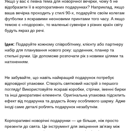
Якщо у вас є певна тема для новорічної вечірки, чому б не
відобразити її в корпоративних подарунках? Наприклад, якщо
ваша вечірка проходить у стилі 90-х, подаруйте своїм колегам
футболки з яскравими неоновими принтами того часу. А якщо
темою є «подорожі», то маленькі сувеніри з різних країн світу
будуть якраз до речі.
Ідея:
Подаруйте кожному співробітнику, клієнту або партнеру
набір для планування нового року: щоденник, планер та
стильні ручки. Це допоможе розпочати рік з новими цілями та
натхненням.
Не забувайте, що навіть найкращий подарунок потребує
відповідної упаковки. Створіть святковий настрій з першого
погляду! Використовуйте яскраві коробки, стрічки, іменні бирки
та інші декоративні елементи. Оригінальна упаковка підсилить
ефект від подарунка та додасть йому особливого шарму. Адже
іноді саме деталі роблять подарунок незабутнім.
Корпоративні новорічні подарунки — це більше, ніж просто
презенти до свята. Це інструмент для зміцнення зв’язку між